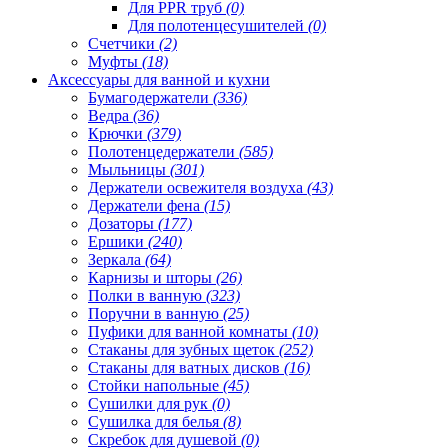
Для PPR труб
(0)
Для полотенцесушителей
(0)
Счетчики
(2)
Муфты
(18)
Аксессуары для ванной и кухни
Бумагодержатели
(336)
Ведра
(36)
Крючки
(379)
Полотенцедержатели
(585)
Мыльницы
(301)
Держатели освежителя воздуха
(43)
Держатели фена
(15)
Дозаторы
(177)
Ершики
(240)
Зеркала
(64)
Карнизы и шторы
(26)
Полки в ванную
(323)
Поручни в ванную
(25)
Пуфики для ванной комнаты
(10)
Стаканы для зубных щеток
(252)
Стаканы для ватных дисков
(16)
Стойки напольные
(45)
Сушилки для рук
(0)
Сушилка для белья
(8)
Скребок для душевой
(0)