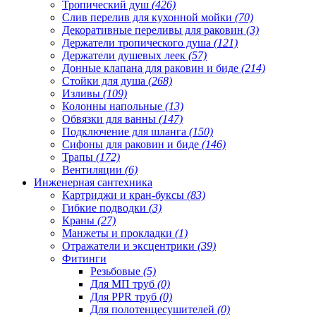
Тропический душ
(426)
Слив перелив для кухонной мойки
(70)
Декоративные переливы для раковин
(3)
Держатели тропического душа
(121)
Держатели душевых леек
(57)
Донные клапана для раковин и биде
(214)
Стойки для душа
(268)
Изливы
(109)
Колонны напольные
(13)
Обвязки для ванны
(147)
Подключение для шланга
(150)
Сифоны для раковин и биде
(146)
Трапы
(172)
Вентиляции
(6)
Инженерная сантехника
Картриджи и кран-буксы
(83)
Гибкие подводки
(3)
Краны
(27)
Манжеты и прокладки
(1)
Отражатели и эксцентрики
(39)
Фитинги
Резьбовые
(5)
Для МП труб
(0)
Для PPR труб
(0)
Для полотенцесушителей
(0)