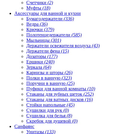
Счетчики
(2)
Муфты
(18)
Аксессуары для ванной и кухни
Бумагодержатели
(336)
Ведра
(36)
Крючки
(379)
Полотенцедержатели
(585)
Мыльницы
(301)
Держатели освежителя воздуха
(43)
Держатели фена
(15)
Дозаторы
(177)
Ершики
(240)
Зеркала
(64)
Карнизы и шторы
(26)
Полки в ванную
(323)
Поручни в ванную
(25)
Пуфики для ванной комнаты
(10)
Стаканы для зубных щеток
(252)
Стаканы для ватных дисков
(16)
Стойки напольные
(45)
Сушилки для рук
(0)
Сушилка для белья
(8)
Скребок для душевой
(0)
Санфаянс
Унитазы
(133)