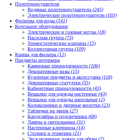
Полотенцесушители
Водяные полотенцесушители
(245)
Электрические полотенцесушители
(103)
Фильтры для воды
(141)
Котельное оборудование
Электрические и газовые котлы
(18)
Насосная группа
(73)
Термостатические клапаны
(15)
Коллекторная группа
(109)
Краны для фильтра
(12)
Предметы интерьера
Каминные принадлежности
(106)
Декоративные вазы
(15)
Кухонные предметы и аксессуары
(118)
Декоративные статуэтки
(55)
Кабинетные принадлежности
(43)
Вешалки для одежды настенные
(43)
Вешалки для одежды напольные
(2)
Колокольчики и дверные молотки
(23)
Таблички на двери
(27)
Канделябры и подсвечники
(68)
Лампы и светильники
(31)
Настенные ключницы
(14)
Столики и этажерки
(21)
Эксклюзивные ложки для обуви
(7)