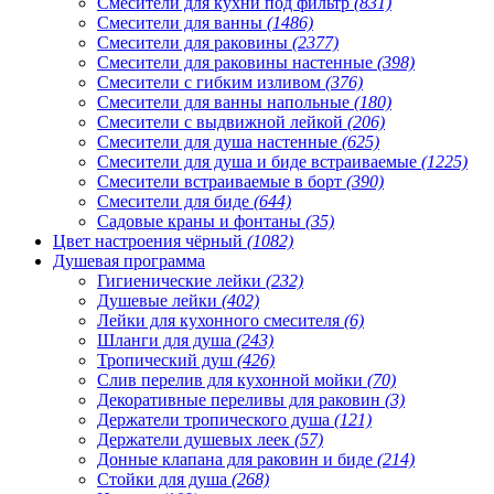
Смесители для кухни под фильтр
(831)
Смесители для ванны
(1486)
Смесители для раковины
(2377)
Смесители для раковины настенные
(398)
Смесители с гибким изливом
(376)
Смесители для ванны напольные
(180)
Смесители с выдвижной лейкой
(206)
Смесители для душа настенные
(625)
Смесители для душа и биде встраиваемые
(1225)
Смесители встраиваемые в борт
(390)
Смесители для биде
(644)
Садовые краны и фонтаны
(35)
Цвет настроения чёрный
(1082)
Душевая программа
Гигиенические лейки
(232)
Душевые лейки
(402)
Лейки для кухонного смесителя
(6)
Шланги для душа
(243)
Тропический душ
(426)
Слив перелив для кухонной мойки
(70)
Декоративные переливы для раковин
(3)
Держатели тропического душа
(121)
Держатели душевых леек
(57)
Донные клапана для раковин и биде
(214)
Стойки для душа
(268)