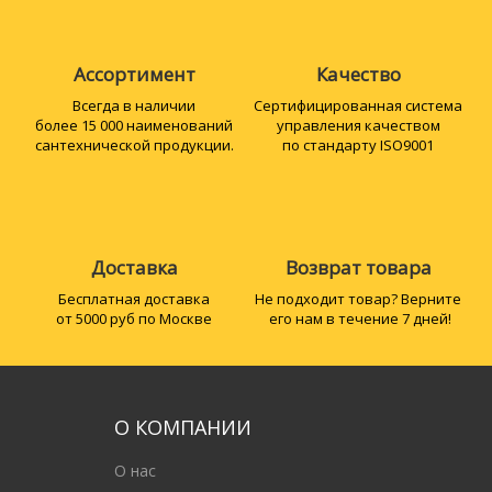
Ассортимент
Качество
Всегда в наличии
Сертифициро­ванная система
более 15 000 наименований
управления качеством
сантехнической продукции.
по стандарту ISO9001
Доставка
Возврат товара
Бесплатная доставка
Не подходит товар? Верните
от 5000 руб по Москве
его нам в течение 7 дней!
О КОМПАНИИ
О нас