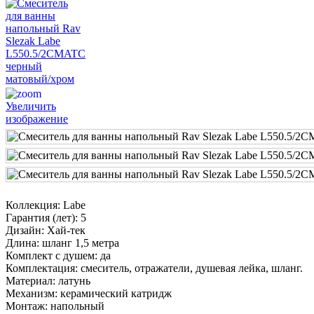
Увеличить
изображение
Коллекция
:
Labe
Гарантия (лет)
:
5
Дизайн
:
Хай-тек
Длина
:
шланг 1,5 метра
Комплект с душем
:
да
Комплектация
:
смеситель, отражатели, душевая лейка, шланг.
Материал
:
латунь
Механизм
:
керамический катридж
Монтаж
:
напольный