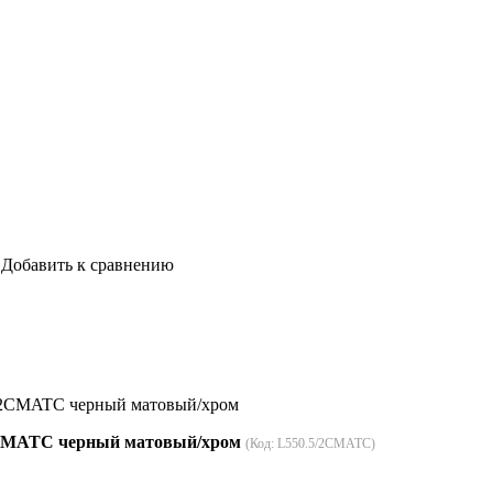
Добавить к сравнению
5/2CMATC черный матовый/хром
/2CMATC черный матовый/хром
(Код:
L550.5/2CMATC
)