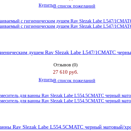
Купить
В список пожеланий
игиеническим душем Rav Slezak Labe L547/1CMATC черн
Отзывов (0)
27 610 руб.
Купить
В список пожеланий
ванны Rav Slezak Labe L554.5CMATC черный матовый/х