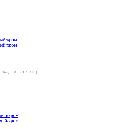
м
(Код:
L581.5/3CMATC
)