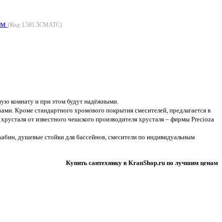
ом
(Код:
L581.5CMATC
)
нную комнату и при этом будут надёжными.
ами. Кроме стандартного хромового покрытия смесителей, предлагается в
хрусталя от известного чешского производителя хрусталя – фирмы Precioza
 кабин, душевые стойки для бассейнов, смесители по индивидуальным
Купить сантехнику в KranShop.ru по лучшим ценам