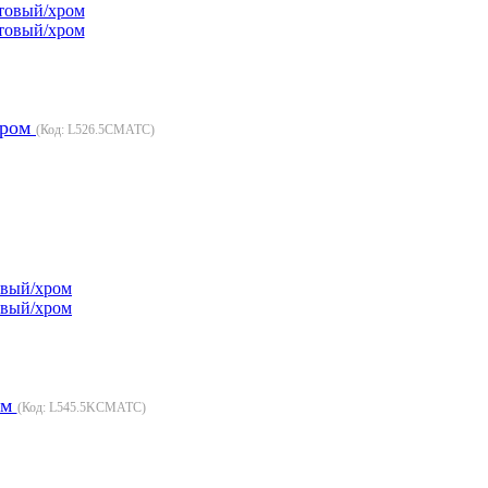
хром
(Код:
L526.5CMATC
)
ом
(Код:
L545.5KCMATC
)