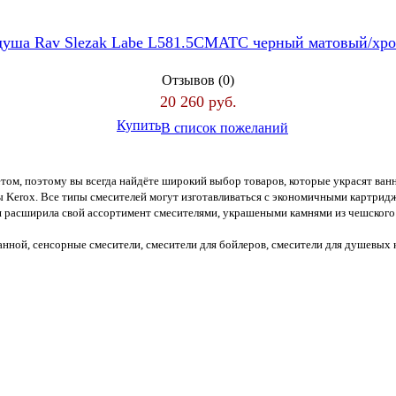
 душа Rav Slezak Labe L581.5CMATC черный матовый/хр
Отзывов (0)
20 260 руб.
Купить
В список пожеланий
етом, поэтому вы всегда найдёте широкий выбор товаров, которые украсят ва
Kerox. Все типы смесителей могут изготавливаться с экономичными картридж
я расширила свой ассортимент смесителями, украшеными камнями из чешского 
анной, сенсорные смесители, смесители для бойлеров, смесители для душевых