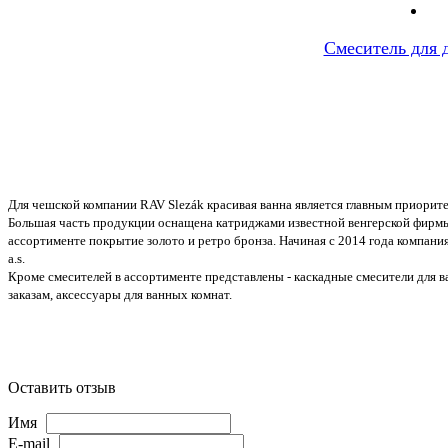
Смеситель для
Для чешской компании RAV Slezák красивая ванна является главным приорит
Большая часть продукции оснащена катриджами известной венгерской фирмы 
ассортименте покрытие золотo и ретро бронза. Начиная с 2014 года компани
a.s.
Кроме смесителей в ассортименте представлены - каскадные смесители для в
заказам, аксессуары для ванных комнат.
Оставить отзыв
Имя
E-mail