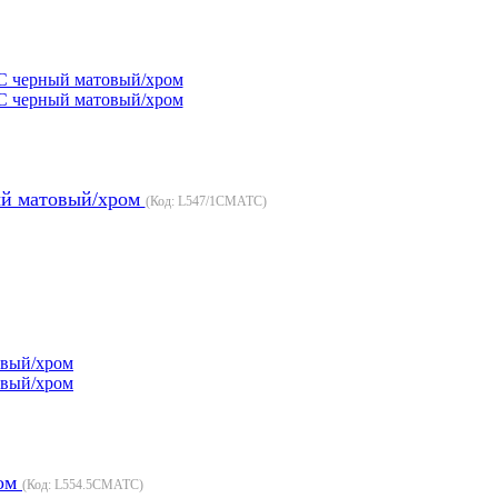
ый матовый/хром
(Код:
L547/1CMATC
)
ром
(Код:
L554.5CMATC
)