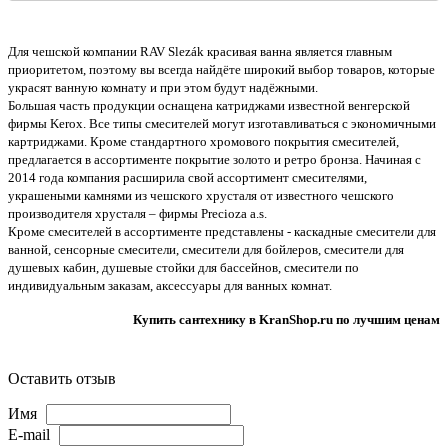
Для чешской компании RAV Slezák красивая ванна является главным
приоритетом, поэтому вы всегда найдёте широкий выбор товаров, которые
украсят ванную комнату и при этом будут надёжными.
Большая часть продукции оснащена катриджами известной венгерской
фирмы Kerox. Все типы смесителей могут изготавливаться с экономичными
картриджами. Кроме стандартного хромового покрытия смесителей,
предлагается в ассортименте покрытие золотo и ретро бронза. Начиная с
2014 года компания расширила свой ассортимент смесителями,
украшеными камнями из чешского хрусталя от известного чешского
производителя хрусталя – фирмы Precioza a.s.
Кроме смесителей в ассортименте представлены - каскадные смесители для
ванной, сенсорные смесители, смесители для бойлеров, смесители для
душевых кабин, душевые стойки для бассейнов, смесители по
индивидуальным заказам, аксессуары для ванных комнат.
Купить сантехнику в KranShop.ru по лучшим ценам
Оставить отзыв
Имя
E-mail