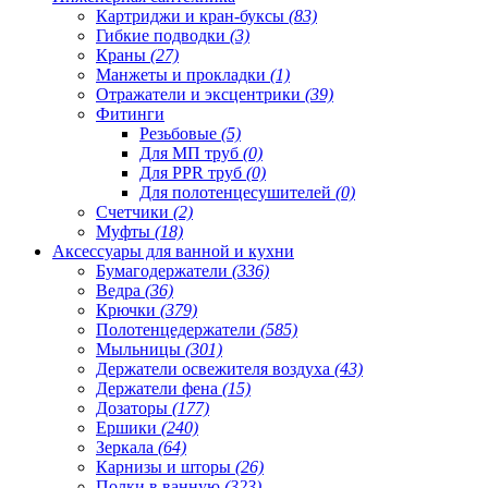
Картриджи и кран-буксы
(83)
Гибкие подводки
(3)
Краны
(27)
Манжеты и прокладки
(1)
Отражатели и эксцентрики
(39)
Фитинги
Резьбовые
(5)
Для МП труб
(0)
Для PPR труб
(0)
Для полотенцесушителей
(0)
Счетчики
(2)
Муфты
(18)
Аксессуары для ванной и кухни
Бумагодержатели
(336)
Ведра
(36)
Крючки
(379)
Полотенцедержатели
(585)
Мыльницы
(301)
Держатели освежителя воздуха
(43)
Держатели фена
(15)
Дозаторы
(177)
Ершики
(240)
Зеркала
(64)
Карнизы и шторы
(26)
Полки в ванную
(323)