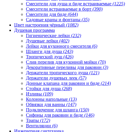
Смесители для душа и биде встраиваемые
(1225)
Смесители встраиваемые в борт
(390)
Смесители для биде
(644)
Садовые краны и фонтаны
(35)
Цвет настроения чёрный
(1082)
Душевая программа
Гигиенические лейки
(232)
Душевые лейки
(402)
Лейки для кухонного смесителя
(6)
Шланги для душа
(243)
Тропический душ
(426)
Слив перелив для кухонной мойки
(70)
Декоративные переливы для раковин
(3)
Держатели тропического душа
(121)
Держатели душевых леек
(57)
Донные клапана для раковин и биде
(214)
Стойки для душа
(268)
Изливы
(109)
Колонны напольные
(13)
Обвязки для ванны
(147)
Подключение для шланга
(150)
Сифоны для раковин и биде
(146)
Трапы
(172)
Вентиляции
(6)
Инженерная сантехника