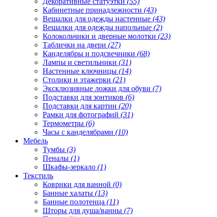
Декоративные статуэтки
(55)
Кабинетные принадлежности
(43)
Вешалки для одежды настенные
(43)
Вешалки для одежды напольные
(2)
Колокольчики и дверные молотки
(23)
Таблички на двери
(27)
Канделябры и подсвечники
(68)
Лампы и светильники
(31)
Настенные ключницы
(14)
Столики и этажерки
(21)
Эксклюзивные ложки для обуви
(7)
Подставки для зонтиков
(6)
Подставки для картин
(20)
Рамки для фотографий
(31)
Термометры
(6)
Часы с канделябрами
(10)
Мебель
Тумбы
(3)
Пеналы
(1)
Шкафы-зеркало
(1)
Текстиль
Коврики для ванной
(0)
Банные халаты
(13)
Банные полотенца
(11)
Шторы для душа/ванны
(7)