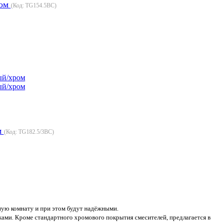
ром
(Код:
TG154.5BC
)
м
(Код:
TG182.5/3BC
)
нную комнату и при этом будут надёжными.
ами. Кроме стандартного хромового покрытия смесителей, предлагается в