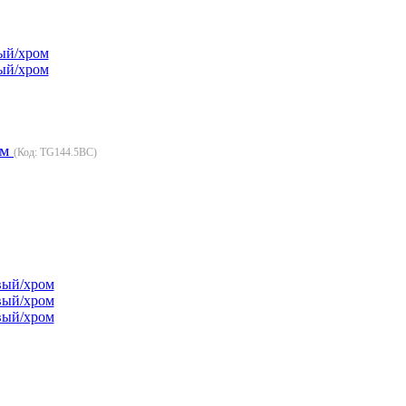
ом
(Код:
TG144.5BC
)