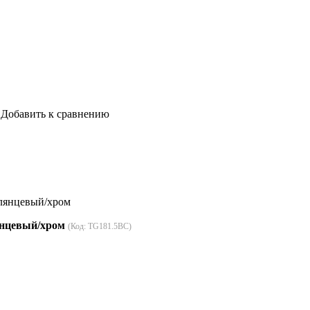
Добавить к сравнению
глянцевый/хром
лянцевый/хром
(Код:
TG181.5BC
)