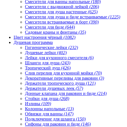
Смесители для ванны напольные
(180)
Смесители с выдвижной лейкой
(206)
Смесители для душа настенные
(625)
Смесители для душа и биде встраиваемые
(1225)
Смесители встраиваемые в борт
(390)
Смесители для биде
(644)
Садовые краны и фонтаны
(35)
Цвет настроения чёрный
(1082)
Душевая программа
Гигиенические лейки
(232)
Душевые лейки
(402)
Лейки для кухонного смесителя
(6)
Шланги для душа
(243)
Тропический душ
(426)
Слив перелив для кухонной мойки
(70)
Декоративные переливы для раковин
(3)
Держатели тропического душа
(121)
Держатели душевых леек
(57)
Донные клапана для раковин и биде
(214)
Стойки для душа
(268)
Изливы
(109)
Колонны напольные
(13)
Обвязки для ванны
(147)
Подключение для шланга
(150)
Сифоны для раковин и биде
(146)