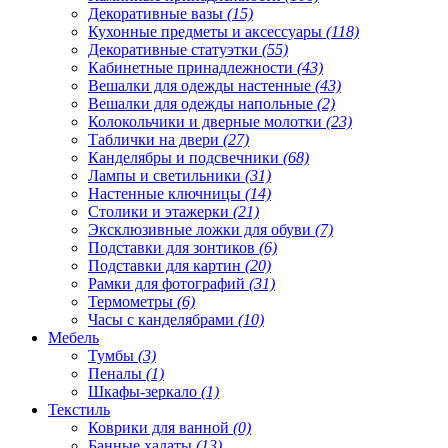
Декоративные вазы
(15)
Кухонные предметы и аксессуары
(118)
Декоративные статуэтки
(55)
Кабинетные принадлежности
(43)
Вешалки для одежды настенные
(43)
Вешалки для одежды напольные
(2)
Колокольчики и дверные молотки
(23)
Таблички на двери
(27)
Канделябры и подсвечники
(68)
Лампы и светильники
(31)
Настенные ключницы
(14)
Столики и этажерки
(21)
Эксклюзивные ложки для обуви
(7)
Подставки для зонтиков
(6)
Подставки для картин
(20)
Рамки для фотографий
(31)
Термометры
(6)
Часы с канделябрами
(10)
Мебель
Тумбы
(3)
Пеналы
(1)
Шкафы-зеркало
(1)
Текстиль
Коврики для ванной
(0)
Банные халаты
(13)