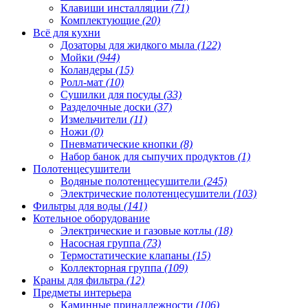
Клавиши инсталляции
(71)
Комплектующие
(20)
Всё для кухни
Дозаторы для жидкого мыла
(122)
Мойки
(944)
Коландеры
(15)
Ролл-мат
(10)
Сушилки для посуды
(33)
Разделочные доски
(37)
Измельчители
(11)
Ножи
(0)
Пневматические кнопки
(8)
Набор банок для сыпучих продуктов
(1)
Полотенцесушители
Водяные полотенцесушители
(245)
Электрические полотенцесушители
(103)
Фильтры для воды
(141)
Котельное оборудование
Электрические и газовые котлы
(18)
Насосная группа
(73)
Термостатические клапаны
(15)
Коллекторная группа
(109)
Краны для фильтра
(12)
Предметы интерьера
Каминные принадлежности
(106)