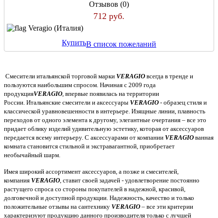
Отзывов (0)
712 руб.
Veragio (Италия)
Купить
В список пожеланий
Смесители итальянской торговой марки
VERAGIO
всегда в тренде и
пользуются наибольшим спросом. Начиная с 2009 года
продукция
VERAGIO
, впервые появилась на территории
России. Итальянские смесители и аксессуары
VERAGIO
- образец стиля и
классической уравновешенности в интерьере. Изящные линии, плавность
переходов от одного элемента к другому, элегантные очертания – все это
придает облику изделий удивительную эстетику, которая от аксессуаров
передается всему интерьеру. С аксессуарами от компании
VERAGIO
ванная
комната становится стильной и экстравагантной, приобретает
необычайный шарм.
Имея широкий ассортимент аксессуаров, а позже и смесителей,
компания
VERAGIO
, ставит своей задачей - удовлетворение постоянно
растущего спроса со стороны покупателей в надежной, красивой,
долговечной и доступной продукции. Надежность, качество и только
положительные отзывы на сантехнику
VERAGIO
– все эти критерии
характеризуют продукцию данного производителя только с лучшей