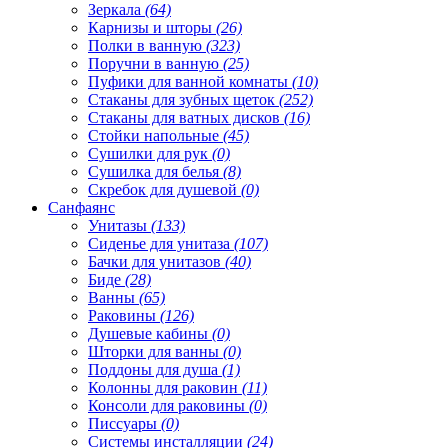
Зеркала
(64)
Карнизы и шторы
(26)
Полки в ванную
(323)
Поручни в ванную
(25)
Пуфики для ванной комнаты
(10)
Стаканы для зубных щеток
(252)
Стаканы для ватных дисков
(16)
Стойки напольные
(45)
Сушилки для рук
(0)
Сушилка для белья
(8)
Скребок для душевой
(0)
Санфаянс
Унитазы
(133)
Сиденье для унитаза
(107)
Бачки для унитазов
(40)
Биде
(28)
Ванны
(65)
Раковины
(126)
Душевые кабины
(0)
Шторки для ванны
(0)
Поддоны для душа
(1)
Колонны для раковин
(11)
Консоли для раковины
(0)
Писсуары
(0)
Системы инсталляции
(24)