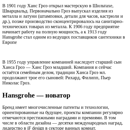
В 1901 году Ханс Гроэ открыл мастерскую в Шильтахе,
Шварцвальд. Первоначально Гроэ выпускал изделия из
металла и латуни (штамповки, детали для часов, кастрюли и
др.), позже производство сконцентрировалось на санитарно-
технических товарах из металла. К 1906 году предприятие
начинает работу на полную мощность, а к 1913 году
Hansgrohe стал одним из ведущих поставщиков сантехники в
Европе
В 1955 году управление компанией наследует старший сын
Ханса Гроэ — Ханс Гроэ младший. Компания и сейчас
остаётся семейным делом, традиции Ханса Гроэ мл.
продолжают трое его сыновей: Рихард, Филипп, Пьер
Николас Гроэ.
Hansgrohe — новатор
Бренд имеет многочисленные патенты и технологии,
ориентированные на будущее, проекты компании регулярно
отмечаются престижными наградами и премиями. В том
числе в области дизайна — десятки международных наград,
лидерство в iF design в секторе ванных комнат.