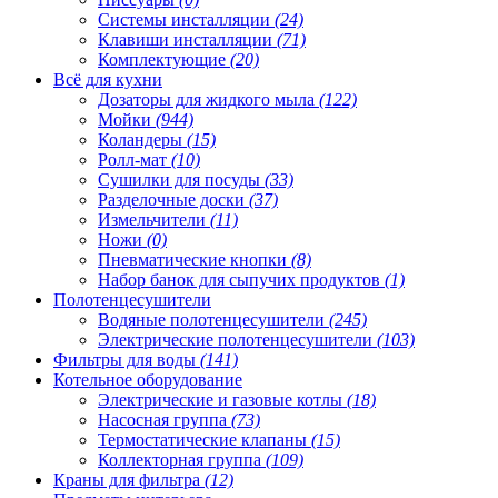
Системы инсталляции
(24)
Клавиши инсталляции
(71)
Комплектующие
(20)
Всё для кухни
Дозаторы для жидкого мыла
(122)
Мойки
(944)
Коландеры
(15)
Ролл-мат
(10)
Сушилки для посуды
(33)
Разделочные доски
(37)
Измельчители
(11)
Ножи
(0)
Пневматические кнопки
(8)
Набор банок для сыпучих продуктов
(1)
Полотенцесушители
Водяные полотенцесушители
(245)
Электрические полотенцесушители
(103)
Фильтры для воды
(141)
Котельное оборудование
Электрические и газовые котлы
(18)
Насосная группа
(73)
Термостатические клапаны
(15)
Коллекторная группа
(109)
Краны для фильтра
(12)