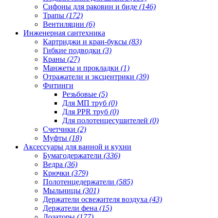
Сифоны для раковин и биде
(146)
Трапы
(172)
Вентиляции
(6)
Инженерная сантехника
Картриджи и кран-буксы
(83)
Гибкие подводки
(3)
Краны
(27)
Манжеты и прокладки
(1)
Отражатели и эксцентрики
(39)
Фитинги
Резьбовые
(5)
Для МП труб
(0)
Для PPR труб
(0)
Для полотенцесушителей
(0)
Счетчики
(2)
Муфты
(18)
Аксессуары для ванной и кухни
Бумагодержатели
(336)
Ведра
(36)
Крючки
(379)
Полотенцедержатели
(585)
Мыльницы
(301)
Держатели освежителя воздуха
(43)
Держатели фена
(15)
Дозаторы
(177)