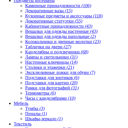
Предметы интерьера
Каминные принадлежности
(106)
Декоративные вазы
(15)
Кухонные предметы и аксессуары
(118)
Декоративные статуэтки
(55)
Кабинетные принадлежности
(43)
Вешалки для одежды настенные
(43)
Вешалки для одежды напольные
(2)
Колокольчики и дверные молотки
(23)
Таблички на двери
(27)
Канделябры и подсвечники
(68)
Лампы и светильники
(31)
Настенные ключницы
(14)
Столики и этажерки
(21)
Эксклюзивные ложки для обуви
(7)
Подставки для зонтиков
(6)
Подставки для картин
(20)
Рамки для фотографий
(31)
Термометры
(6)
Часы с канделябрами
(10)
Мебель
Тумбы
(3)
Пеналы
(1)
Шкафы-зеркало
(1)
Текстиль