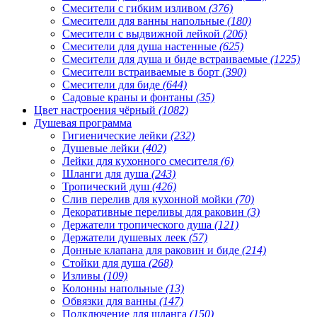
Смесители с гибким изливом
(376)
Смесители для ванны напольные
(180)
Смесители с выдвижной лейкой
(206)
Смесители для душа настенные
(625)
Смесители для душа и биде встраиваемые
(1225)
Смесители встраиваемые в борт
(390)
Смесители для биде
(644)
Садовые краны и фонтаны
(35)
Цвет настроения чёрный
(1082)
Душевая программа
Гигиенические лейки
(232)
Душевые лейки
(402)
Лейки для кухонного смесителя
(6)
Шланги для душа
(243)
Тропический душ
(426)
Слив перелив для кухонной мойки
(70)
Декоративные переливы для раковин
(3)
Держатели тропического душа
(121)
Держатели душевых леек
(57)
Донные клапана для раковин и биде
(214)
Стойки для душа
(268)
Изливы
(109)
Колонны напольные
(13)
Обвязки для ванны
(147)
Подключение для шланга
(150)