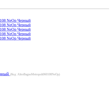
ерный
(Код:
AltroBagnoMetropoli060108NeOp
)