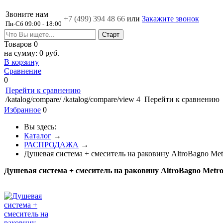
Звоните нам
+7 (499)
394 48 66
или
Закажите звонок
Пн-Сб 09:00 - 18:00
Товаров
0
на сумму:
0 руб.
В корзину
Сравнение
0
Перейти к сравнению
/katalog/compare/
/katalog/compare/view
4
Перейти к сравнению
Избранное
0
Вы здесь:
Каталог
→
РАСПРОДАЖА
→
Душевая система + смеситель на раковину AltroBagno Me
Душевая система + смеситель на раковину AltroBagno Metr