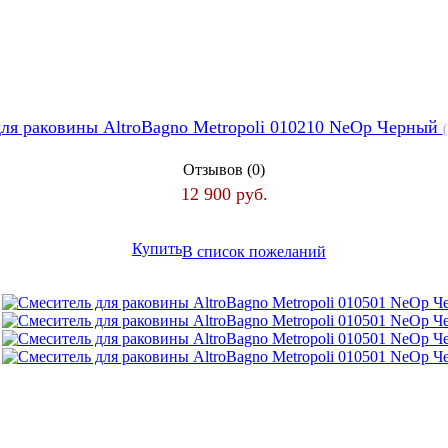
ля раковины AltroBagno Metropoli 010210 NeOp Черный
Отзывов (0)
12 900 руб.
Купить
В список пожеланий