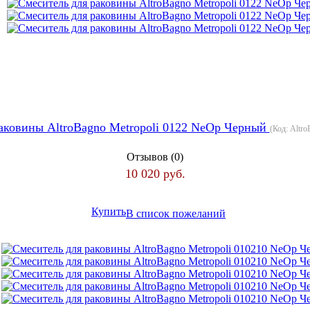
аковины AltroBagno Metropoli 0122 NeOp Черный
(Код:
Altro
Отзывов (0)
10 020 руб.
Купить
В список пожеланий