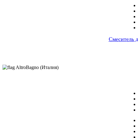
Cмеситель д
AltroBagno (Италия)