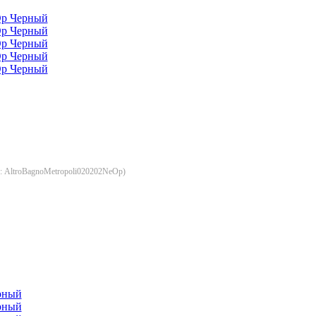
д:
AltroBagnoMetropoli020202NeOp
)