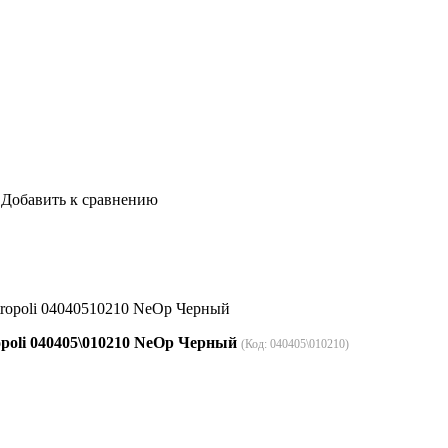
Добавить к сравнению
tropoli 04040510210 NeOp Черный
opoli 040405\010210 NeOp Черный
(Код:
040405\010210
)