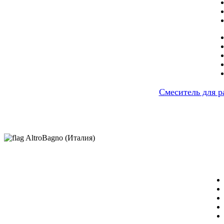
Cмеситель для р
AltroBagno (Италия)