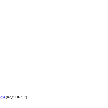
ром
(Код:
H6717
)