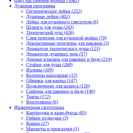
Цвет настроения чёрный
(1082)
Душевая программа
Гигиенические лейки
(232)
Душевые лейки
(402)
Лейки для кухонного смесителя
(6)
Шланги для душа
(243)
Тропический душ
(426)
Слив перелив для кухонной мойки
(70)
Декоративные переливы для раковин
(3)
Держатели тропического душа
(121)
Держатели душевых леек
(57)
Донные клапана для раковин и биде
(214)
Стойки для душа
(268)
Изливы
(109)
Колонны напольные
(13)
Обвязки для ванны
(147)
Подключение для шланга
(150)
Сифоны для раковин и биде
(146)
Трапы
(172)
Вентиляции
(6)
Инженерная сантехника
Картриджи и кран-буксы
(83)
Гибкие подводки
(3)
Краны
(27)
Манжеты и прокладки
(1)