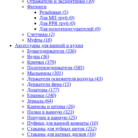
Отражатели и эксцентрики
(39)
Фитинги
Резьбовые
(5)
Для МП труб
(0)
Для PPR труб
(0)
Для полотенцесушителей
(0)
Счетчики
(2)
Муфты
(18)
Аксессуары для ванной и кухни
Бумагодержатели
(336)
Ведра
(36)
Крючки
(379)
Полотенцедержатели
(585)
Мыльницы
(301)
Держатели освежителя воздуха
(43)
Держатели фена
(15)
Дозаторы
(177)
Ершики
(240)
Зеркала
(64)
Карнизы и шторы
(26)
Полки в ванную
(323)
Поручни в ванную
(25)
Пуфики для ванной комнаты
(10)
Стаканы для зубных щеток
(252)
Стаканы для ватных дисков
(16)