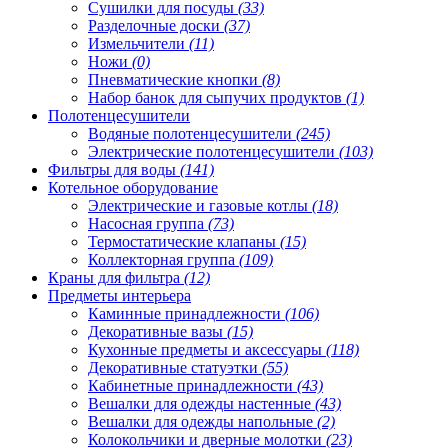
Сушилки для посуды
(33)
Разделочные доски
(37)
Измельчители
(11)
Ножи
(0)
Пневматические кнопки
(8)
Набор банок для сыпучих продуктов
(1)
Полотенцесушители
Водяные полотенцесушители
(245)
Электрические полотенцесушители
(103)
Фильтры для воды
(141)
Котельное оборудование
Электрические и газовые котлы
(18)
Насосная группа
(73)
Термостатические клапаны
(15)
Коллекторная группа
(109)
Краны для фильтра
(12)
Предметы интерьера
Каминные принадлежности
(106)
Декоративные вазы
(15)
Кухонные предметы и аксессуары
(118)
Декоративные статуэтки
(55)
Кабинетные принадлежности
(43)
Вешалки для одежды настенные
(43)
Вешалки для одежды напольные
(2)
Колокольчики и дверные молотки
(23)