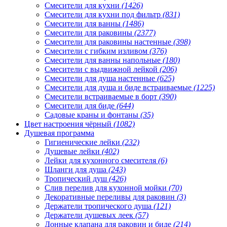
Смесители для кухни
(1426)
Смесители для кухни под фильтр
(831)
Смесители для ванны
(1486)
Смесители для раковины
(2377)
Смесители для раковины настенные
(398)
Смесители с гибким изливом
(376)
Смесители для ванны напольные
(180)
Смесители с выдвижной лейкой
(206)
Смесители для душа настенные
(625)
Смесители для душа и биде встраиваемые
(1225)
Смесители встраиваемые в борт
(390)
Смесители для биде
(644)
Садовые краны и фонтаны
(35)
Цвет настроения чёрный
(1082)
Душевая программа
Гигиенические лейки
(232)
Душевые лейки
(402)
Лейки для кухонного смесителя
(6)
Шланги для душа
(243)
Тропический душ
(426)
Слив перелив для кухонной мойки
(70)
Декоративные переливы для раковин
(3)
Держатели тропического душа
(121)
Держатели душевых леек
(57)
Донные клапана для раковин и биде
(214)