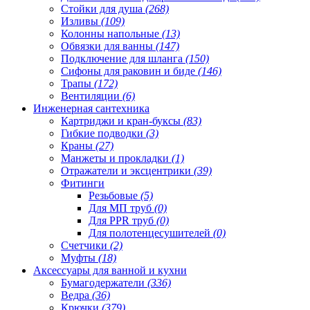
Стойки для душа
(268)
Изливы
(109)
Колонны напольные
(13)
Обвязки для ванны
(147)
Подключение для шланга
(150)
Сифоны для раковин и биде
(146)
Трапы
(172)
Вентиляции
(6)
Инженерная сантехника
Картриджи и кран-буксы
(83)
Гибкие подводки
(3)
Краны
(27)
Манжеты и прокладки
(1)
Отражатели и эксцентрики
(39)
Фитинги
Резьбовые
(5)
Для МП труб
(0)
Для PPR труб
(0)
Для полотенцесушителей
(0)
Счетчики
(2)
Муфты
(18)
Аксессуары для ванной и кухни
Бумагодержатели
(336)
Ведра
(36)
Крючки
(379)