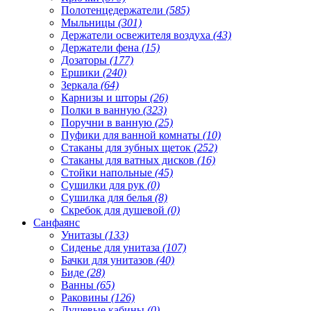
Полотенцедержатели
(585)
Мыльницы
(301)
Держатели освежителя воздуха
(43)
Держатели фена
(15)
Дозаторы
(177)
Ершики
(240)
Зеркала
(64)
Карнизы и шторы
(26)
Полки в ванную
(323)
Поручни в ванную
(25)
Пуфики для ванной комнаты
(10)
Стаканы для зубных щеток
(252)
Стаканы для ватных дисков
(16)
Стойки напольные
(45)
Сушилки для рук
(0)
Сушилка для белья
(8)
Скребок для душевой
(0)
Санфаянс
Унитазы
(133)
Сиденье для унитаза
(107)
Бачки для унитазов
(40)
Биде
(28)
Ванны
(65)
Раковины
(126)
Душевые кабины
(0)