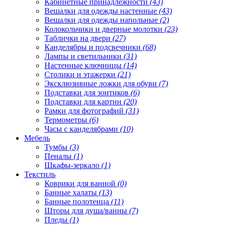
Кабинетные принадлежности
(43)
Вешалки для одежды настенные
(43)
Вешалки для одежды напольные
(2)
Колокольчики и дверные молотки
(23)
Таблички на двери
(27)
Канделябры и подсвечники
(68)
Лампы и светильники
(31)
Настенные ключницы
(14)
Столики и этажерки
(21)
Эксклюзивные ложки для обуви
(7)
Подставки для зонтиков
(6)
Подставки для картин
(20)
Рамки для фотографий
(31)
Термометры
(6)
Часы с канделябрами
(10)
Мебель
Тумбы
(3)
Пеналы
(1)
Шкафы-зеркало
(1)
Текстиль
Коврики для ванной
(0)
Банные халаты
(13)
Банные полотенца
(11)
Шторы для душа/ванны
(7)
Пледы
(1)