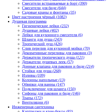
Смесители встраиваемые в борт
(390)
Смесители для биде
(644)
Садовые краны и фонтаны
(35)
Цвет настроения чёрный
(1082)
Душевая программа
Гигиенические лейки
(232)
Душевые лейки
(402)
Лейки для кухонного смесителя
(6)
Шланги для душа
(243)
Тропический душ
(426)
Слив перелив для кухонной мойки
(70)
Декоративные переливы для раковин
(3)
Держатели тропического душа
(121)
Держатели душевых леек
(57)
Донные клапана для раковин и биде
(214)
Стойки для душа
(268)
Изливы
(109)
Колонны напольные
(13)
Обвязки для ванны
(147)
Подключение для шланга
(150)
Сифоны для раковин и биде
(146)
Трапы
(172)
Вентиляции
(6)
Инженерная сантехника
Картриджи и кран-буксы
(83)