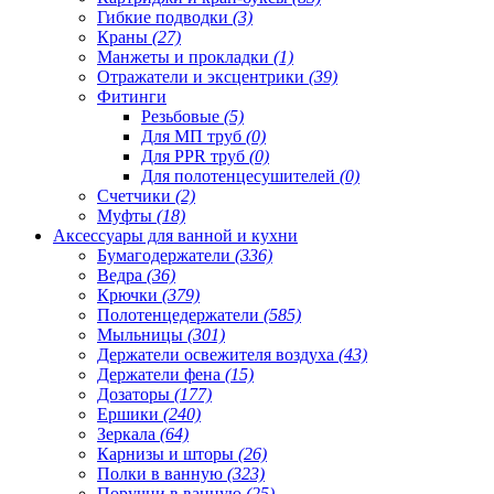
Гибкие подводки
(3)
Краны
(27)
Манжеты и прокладки
(1)
Отражатели и эксцентрики
(39)
Фитинги
Резьбовые
(5)
Для МП труб
(0)
Для PPR труб
(0)
Для полотенцесушителей
(0)
Счетчики
(2)
Муфты
(18)
Аксессуары для ванной и кухни
Бумагодержатели
(336)
Ведра
(36)
Крючки
(379)
Полотенцедержатели
(585)
Мыльницы
(301)
Держатели освежителя воздуха
(43)
Держатели фена
(15)
Дозаторы
(177)
Ершики
(240)
Зеркала
(64)
Карнизы и шторы
(26)
Полки в ванную
(323)
Поручни в ванную
(25)