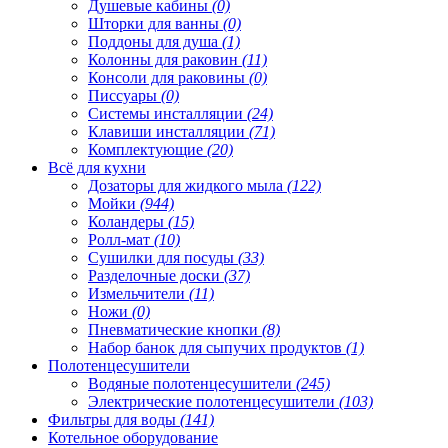
Душевые кабины
(0)
Шторки для ванны
(0)
Поддоны для душа
(1)
Колонны для раковин
(11)
Консоли для раковины
(0)
Писсуары
(0)
Системы инсталляции
(24)
Клавиши инсталляции
(71)
Комплектующие
(20)
Всё для кухни
Дозаторы для жидкого мыла
(122)
Мойки
(944)
Коландеры
(15)
Ролл-мат
(10)
Сушилки для посуды
(33)
Разделочные доски
(37)
Измельчители
(11)
Ножи
(0)
Пневматические кнопки
(8)
Набор банок для сыпучих продуктов
(1)
Полотенцесушители
Водяные полотенцесушители
(245)
Электрические полотенцесушители
(103)
Фильтры для воды
(141)
Котельное оборудование