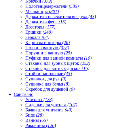
Крючки
(379)
Полотенцедержатели
(585)
Мыльницы
(301)
Держатели освежителя воздуха
(43)
Держатели фена
(15)
Дозаторы
(177)
Ершики
(240)
Зеркала
(64)
Карнизы и шторы
(26)
Полки в ванную
(323)
Поручни в ванную
(25)
Пуфики для ванной комнаты
(10)
Стаканы для зубных щеток
(252)
Стаканы для ватных дисков
(16)
Стойки напольные
(45)
Сушилки для рук
(0)
Сушилка для белья
(8)
Скребок для душевой
(0)
Санфаянс
Унитазы
(133)
Сиденье для унитаза
(107)
Бачки для унитазов
(40)
Биде
(28)
Ванны
(65)
Раковины
(126)