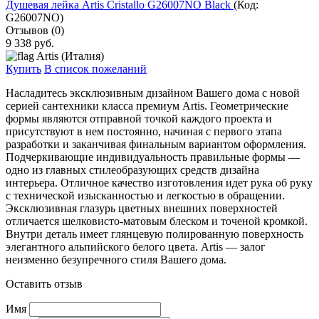
Душевая лейка Artis Cristallo G26007NO Black
(Код:
G26007NO
)
Отзывов (0)
9 338 руб.
Artis (Италия)
Купить
В список пожеланий
Насладитесь эксклюзивным дизайном Ваш
его дома с новой
серией сантехники класса премиум Artis.
Геометрические
формы являются отправной точкой каждого проекта и
присутствуют в нем постоянно, начиная с первого этапа
разработки и заканчивая финальным вариантом оформления.
Подчеркивающие индивидуальность правильные формы —
одно из главных стилеобразующих средств дизайна
интерьера.
Отличное качество изготовления идет рука об руку
с технической изысканностью и легкостью в обращении.
Эксклюзивная глазурь цветных внешних поверхностей
отличается шелковисто-матовым блеском и точеной кромкой.
Внутри
деталь
имеет глянцевую полированную поверхность
элегантного альпийского белого цвета.
Artis — залог
неизменно безупречного стиля
Вашего дома.
Оставить отзыв
Имя