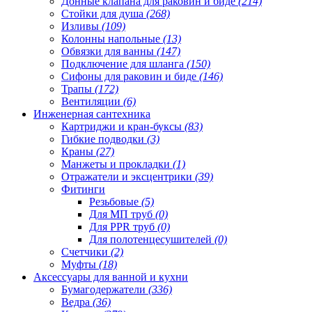
Донные клапана для раковин и биде
(214)
Стойки для душа
(268)
Изливы
(109)
Колонны напольные
(13)
Обвязки для ванны
(147)
Подключение для шланга
(150)
Сифоны для раковин и биде
(146)
Трапы
(172)
Вентиляции
(6)
Инженерная сантехника
Картриджи и кран-буксы
(83)
Гибкие подводки
(3)
Краны
(27)
Манжеты и прокладки
(1)
Отражатели и эксцентрики
(39)
Фитинги
Резьбовые
(5)
Для МП труб
(0)
Для PPR труб
(0)
Для полотенцесушителей
(0)
Счетчики
(2)
Муфты
(18)
Аксессуары для ванной и кухни
Бумагодержатели
(336)
Ведра
(36)