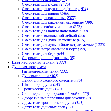
Смесители для кухни
(1426)
Смесители для кухни под фильтр
(831)
Смесители для ванны
(1486)
Смесители для раковины
(2377)
Смесители для раковины настенные
(398)
Смесители с гибким изливом
(376)
Смесители для ванны напольные
(180)
Смесители с выдвижной лейкой
(206)
Смесители для душа настенные
(625)
Смесители для душа и биде встраиваемые
(1225)
Смесители встраиваемые в борт
(390)
Смесители для биде
(644)
Садовые краны и фонтаны
(35)
Цвет настроения чёрный
(1082)
Душевая программа
Гигиенические лейки
(232)
Душевые лейки
(402)
Лейки для кухонного смесителя
(6)
Шланги для душа
(243)
Тропический душ
(426)
Слив перелив для кухонной мойки
(70)
Декоративные переливы для раковин
(3)
Держатели тропического душа
(121)
Держатели душевых леек
(57)