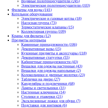
Водяные полотенцесушители
(245)
Электрические полотенцесушители
(103)
Фильтры для воды
(141)
Котельное оборудование
Электрические и газовые котлы
(18)
Насосная группа
(73)
Термостатические клапаны
(15)
Коллекторная группа
(109)
Краны для фильтра
(12)
Предметы интерьера
Каминные принадлежности
(106)
Декоративные вазы
(15)
Кухонные предметы и аксессуары
(118)
Декоративные статуэтки
(55)
Кабинетные принадлежности
(43)
Вешалки для одежды настенные
(43)
Вешалки для одежды напольные
(2)
Колокольчики и дверные молотки
(23)
Таблички на двери
(27)
Канделябры и подсвечники
(68)
Лампы и светильники
(31)
Настенные ключницы
(14)
Столики и этажерки
(21)
Эксклюзивные ложки для обуви
(7)
Подставки для зонтиков
(6)