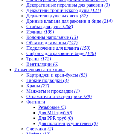
Декоративные переливы для раковин
(3)
Держатели тропического душа
(121)
Держатели душевых леек
(57)
Донные клапана для раковин и биде
(214)
Стойки для душа
(268)
Изливы
(109)
Колонны напольные
(13)
Обвязки для ванны
(147)
Подключение для шланга
(150)
Сифоны для раковин и биде
(146)
Трапы
(172)
Вентиляции
(6)
Инженерная сантехника
Картриджи и кран-буксы
(83)
Гибкие подводки
(3)
Краны
(27)
Манжеты и прокладки
(1)
Отражатели и эксцентрики
(39)
Фитинги
Резьбовые
(5)
Для МП труб
(0)
Для PPR труб
(0)
Для полотенцесушителей
(0)
Счетчики
(2)