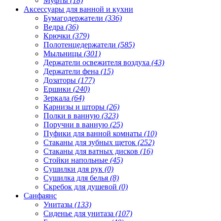
Муфты
(18)
Аксессуары для ванной и кухни
Бумагодержатели
(336)
Ведра
(36)
Крючки
(379)
Полотенцедержатели
(585)
Мыльницы
(301)
Держатели освежителя воздуха
(43)
Держатели фена
(15)
Дозаторы
(177)
Ершики
(240)
Зеркала
(64)
Карнизы и шторы
(26)
Полки в ванную
(323)
Поручни в ванную
(25)
Пуфики для ванной комнаты
(10)
Стаканы для зубных щеток
(252)
Стаканы для ватных дисков
(16)
Стойки напольные
(45)
Сушилки для рук
(0)
Сушилка для белья
(8)
Скребок для душевой
(0)
Санфаянс
Унитазы
(133)
Сиденье для унитаза
(107)