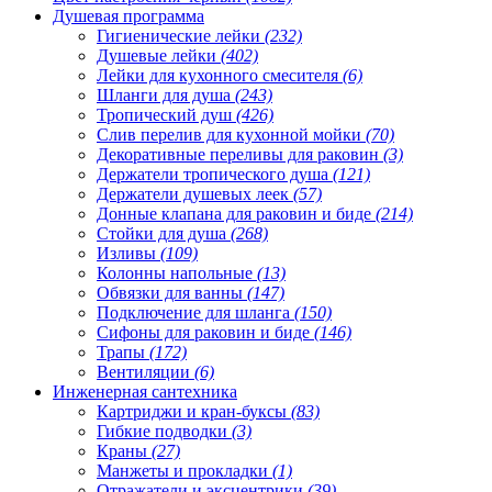
Душевая программа
Гигиенические лейки
(232)
Душевые лейки
(402)
Лейки для кухонного смесителя
(6)
Шланги для душа
(243)
Тропический душ
(426)
Слив перелив для кухонной мойки
(70)
Декоративные переливы для раковин
(3)
Держатели тропического душа
(121)
Держатели душевых леек
(57)
Донные клапана для раковин и биде
(214)
Стойки для душа
(268)
Изливы
(109)
Колонны напольные
(13)
Обвязки для ванны
(147)
Подключение для шланга
(150)
Сифоны для раковин и биде
(146)
Трапы
(172)
Вентиляции
(6)
Инженерная сантехника
Картриджи и кран-буксы
(83)
Гибкие подводки
(3)
Краны
(27)
Манжеты и прокладки
(1)
Отражатели и эксцентрики
(39)