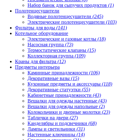
Набор банок для сыпучих продуктов
(1)
Полотенцесушители
Водяные полотенцесушители
(245)
Электрические полотенцесушители
(103)
Фильтры для воды
(141)
Котельное оборудование
Электрические и газовые котлы
(18)
Насосная группа
(73)
Термостатические клапаны
(15)
Коллекторная группа
(109)
Краны для фильтра
(12)
Предметы интерьера
Каминные принадлежности
(106)
Декоративные вазы
(15)
Кухонные предметы и аксессуары
(118)
Декоративные статуэтки
(55)
Кабинетные принадлежности
(43)
Вешалки для одежды настенные
(43)
Вешалки для одежды напольные
(2)
Колокольчики и дверные молотки
(23)
Таблички на двери
(27)
Канделябры и подсвечники
(68)
Лампы и светильники
(31)
Настенные ключницы
(14)