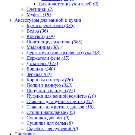
Для полотенцесушителей
(0)
Счетчики
(2)
Муфты
(18)
Аксессуары для ванной и кухни
Бумагодержатели
(336)
Ведра
(36)
Крючки
(379)
Полотенцедержатели
(585)
Мыльницы
(301)
Держатели освежителя воздуха
(43)
Держатели фена
(15)
Дозаторы
(177)
Ершики
(240)
Зеркала
(64)
Карнизы и шторы
(26)
Полки в ванную
(323)
Поручни в ванную
(25)
Пуфики для ванной комнаты
(10)
Стаканы для зубных щеток
(252)
Стаканы для ватных дисков
(16)
Стойки напольные
(45)
Сушилки для рук
(0)
Сушилка для белья
(8)
Скребок для душевой
(0)
Санфаянс