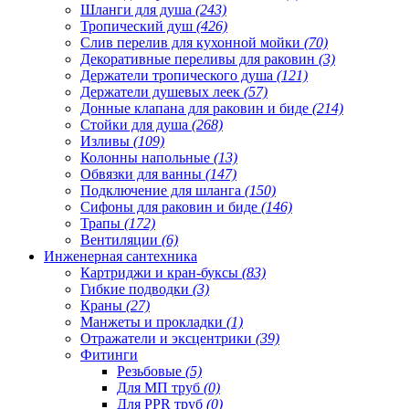
Шланги для душа
(243)
Тропический душ
(426)
Слив перелив для кухонной мойки
(70)
Декоративные переливы для раковин
(3)
Держатели тропического душа
(121)
Держатели душевых леек
(57)
Донные клапана для раковин и биде
(214)
Стойки для душа
(268)
Изливы
(109)
Колонны напольные
(13)
Обвязки для ванны
(147)
Подключение для шланга
(150)
Сифоны для раковин и биде
(146)
Трапы
(172)
Вентиляции
(6)
Инженерная сантехника
Картриджи и кран-буксы
(83)
Гибкие подводки
(3)
Краны
(27)
Манжеты и прокладки
(1)
Отражатели и эксцентрики
(39)
Фитинги
Резьбовые
(5)
Для МП труб
(0)
Для PPR труб
(0)