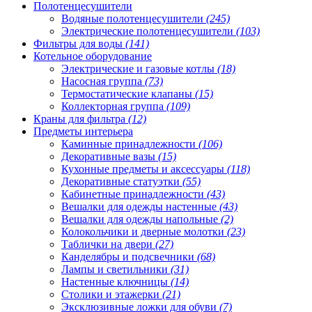
Полотенцесушители
Водяные полотенцесушители
(245)
Электрические полотенцесушители
(103)
Фильтры для воды
(141)
Котельное оборудование
Электрические и газовые котлы
(18)
Насосная группа
(73)
Термостатические клапаны
(15)
Коллекторная группа
(109)
Краны для фильтра
(12)
Предметы интерьера
Каминные принадлежности
(106)
Декоративные вазы
(15)
Кухонные предметы и аксессуары
(118)
Декоративные статуэтки
(55)
Кабинетные принадлежности
(43)
Вешалки для одежды настенные
(43)
Вешалки для одежды напольные
(2)
Колокольчики и дверные молотки
(23)
Таблички на двери
(27)
Канделябры и подсвечники
(68)
Лампы и светильники
(31)
Настенные ключницы
(14)
Столики и этажерки
(21)
Эксклюзивные ложки для обуви
(7)