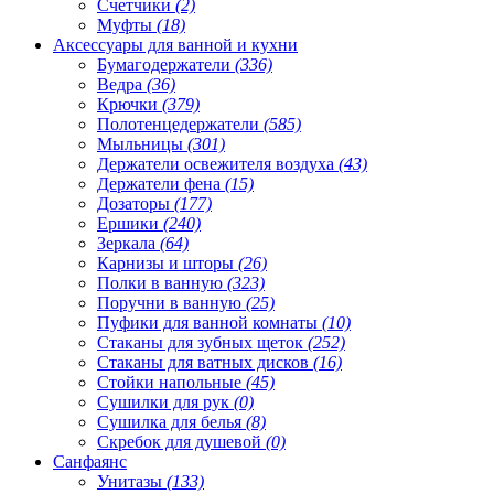
Счетчики
(2)
Муфты
(18)
Аксессуары для ванной и кухни
Бумагодержатели
(336)
Ведра
(36)
Крючки
(379)
Полотенцедержатели
(585)
Мыльницы
(301)
Держатели освежителя воздуха
(43)
Держатели фена
(15)
Дозаторы
(177)
Ершики
(240)
Зеркала
(64)
Карнизы и шторы
(26)
Полки в ванную
(323)
Поручни в ванную
(25)
Пуфики для ванной комнаты
(10)
Стаканы для зубных щеток
(252)
Стаканы для ватных дисков
(16)
Стойки напольные
(45)
Сушилки для рук
(0)
Сушилка для белья
(8)
Скребок для душевой
(0)
Санфаянс
Унитазы
(133)