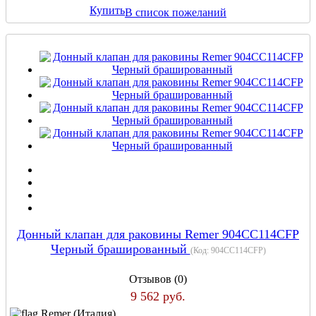
Купить
В список пожеланий
Донный клапан для раковины Remer 904CC114CFP
Черный брашированный
(Код:
904CC114CFP
)
Отзывов (0)
9 562 руб.
Remer (Италия)