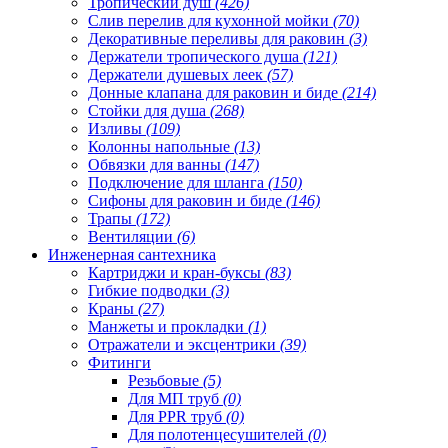
Тропический душ
(426)
Слив перелив для кухонной мойки
(70)
Декоративные переливы для раковин
(3)
Держатели тропического душа
(121)
Держатели душевых леек
(57)
Донные клапана для раковин и биде
(214)
Стойки для душа
(268)
Изливы
(109)
Колонны напольные
(13)
Обвязки для ванны
(147)
Подключение для шланга
(150)
Сифоны для раковин и биде
(146)
Трапы
(172)
Вентиляции
(6)
Инженерная сантехника
Картриджи и кран-буксы
(83)
Гибкие подводки
(3)
Краны
(27)
Манжеты и прокладки
(1)
Отражатели и эксцентрики
(39)
Фитинги
Резьбовые
(5)
Для МП труб
(0)
Для PPR труб
(0)
Для полотенцесушителей
(0)