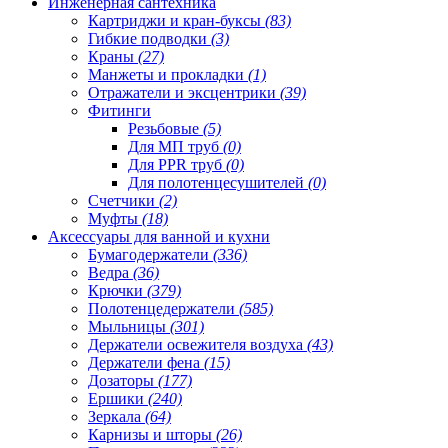
Инженерная сантехника
Картриджи и кран-буксы
(83)
Гибкие подводки
(3)
Краны
(27)
Манжеты и прокладки
(1)
Отражатели и эксцентрики
(39)
Фитинги
Резьбовые
(5)
Для МП труб
(0)
Для PPR труб
(0)
Для полотенцесушителей
(0)
Счетчики
(2)
Муфты
(18)
Аксессуары для ванной и кухни
Бумагодержатели
(336)
Ведра
(36)
Крючки
(379)
Полотенцедержатели
(585)
Мыльницы
(301)
Держатели освежителя воздуха
(43)
Держатели фена
(15)
Дозаторы
(177)
Ершики
(240)
Зеркала
(64)
Карнизы и шторы
(26)