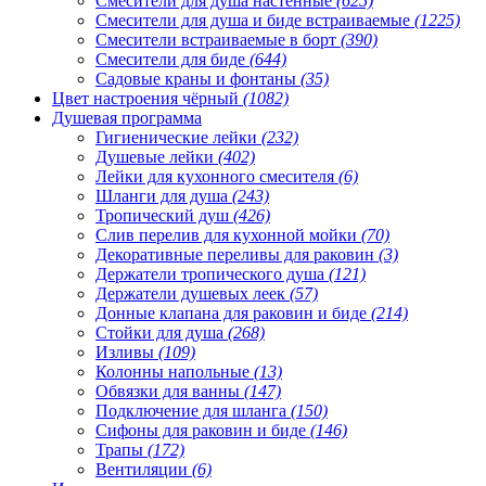
Смесители для душа настенные
(625)
Смесители для душа и биде встраиваемые
(1225)
Смесители встраиваемые в борт
(390)
Смесители для биде
(644)
Садовые краны и фонтаны
(35)
Цвет настроения чёрный
(1082)
Душевая программа
Гигиенические лейки
(232)
Душевые лейки
(402)
Лейки для кухонного смесителя
(6)
Шланги для душа
(243)
Тропический душ
(426)
Слив перелив для кухонной мойки
(70)
Декоративные переливы для раковин
(3)
Держатели тропического душа
(121)
Держатели душевых леек
(57)
Донные клапана для раковин и биде
(214)
Стойки для душа
(268)
Изливы
(109)
Колонны напольные
(13)
Обвязки для ванны
(147)
Подключение для шланга
(150)
Сифоны для раковин и биде
(146)
Трапы
(172)
Вентиляции
(6)