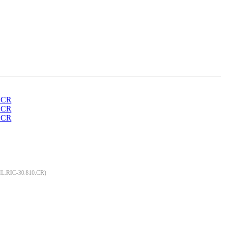
L.RIC-30.810.CR
)