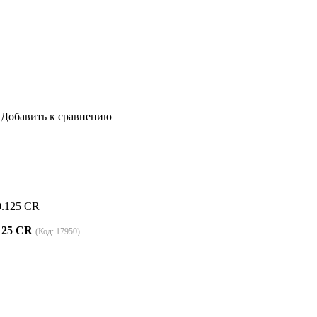
Добавить к сравнению
0.125 CR
.125 CR
(Код:
17950
)