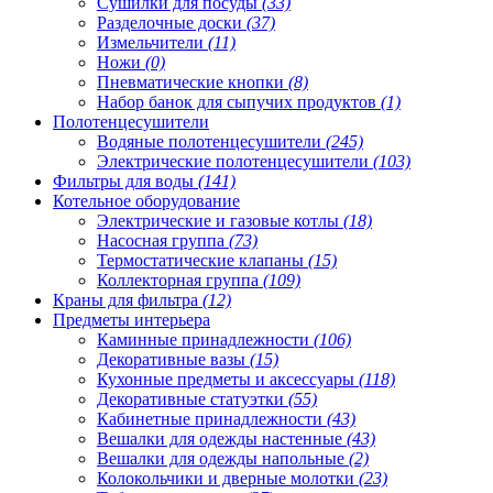
Сушилки для посуды
(33)
Разделочные доски
(37)
Измельчители
(11)
Ножи
(0)
Пневматические кнопки
(8)
Набор банок для сыпучих продуктов
(1)
Полотенцесушители
Водяные полотенцесушители
(245)
Электрические полотенцесушители
(103)
Фильтры для воды
(141)
Котельное оборудование
Электрические и газовые котлы
(18)
Насосная группа
(73)
Термостатические клапаны
(15)
Коллекторная группа
(109)
Краны для фильтра
(12)
Предметы интерьера
Каминные принадлежности
(106)
Декоративные вазы
(15)
Кухонные предметы и аксессуары
(118)
Декоративные статуэтки
(55)
Кабинетные принадлежности
(43)
Вешалки для одежды настенные
(43)
Вешалки для одежды напольные
(2)
Колокольчики и дверные молотки
(23)