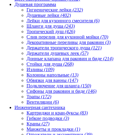
Душевая программа
Гигиенические лейки
(232)
Душевые лейки
(402)
Лейки для кухонного смесителя
(6)
Шланги для душа
(243)
Тропический душ
(426)
Слив перелив для кухонной мойки
(70)
Декоративные переливы для раковин
(3)
Держатели тропического душа
(121)
Держатели душевых леек
(57)
Донные клапана для раковин и биде
(214)
Стойки для душа
(268)
Изливы
(109)
Колонны напольные
(13)
Обвязки для ванны
(147)
Подключение для шланга
(150)
Сифоны для раковин и биде
(146)
Трапы
(172)
Вентиляции
(6)
Инженерная сантехника
Картриджи и кран-буксы
(83)
Гибкие подводки
(3)
Краны
(27)
Манжеты и прокладки
(1)
Отражатели и эксцентрики
(39)