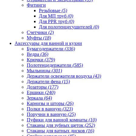
Фитинги
Резьбовые
(5)
Для МП труб
(0)
Для PPR труб
(0)
Для полотенцесушителей
(0)
Счетчики
(2)
Муфты
(18)
Аксессуары для ванной и кухни
Бумагодержатели
(336)
Ведра
(36)
Крючки
(379)
Полотенцедержатели
(585)
Мыльницы
(301)
Держатели освежителя воздуха
(43)
Держатели фена
(15)
Дозаторы
(177)
Ершики
(240)
Зеркала
(64)
Карнизы и шторы
(26)
Полки в ванную
(323)
Поручни в ванную
(25)
Пуфики для ванной комнаты
(10)
Стаканы для зубных щеток
(252)
Стаканы для ватных дисков
(16)