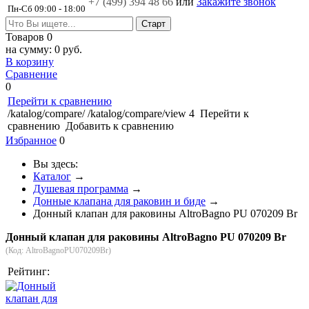
+7 (499)
394 48 66
или
Закажите звонок
Пн-Сб 09:00 - 18:00
Товаров
0
на сумму:
0 руб.
В корзину
Сравнение
0
Перейти к сравнению
/katalog/compare/
/katalog/compare/view
4
Перейти к
сравнению
Добавить к сравнению
Избранное
0
Вы здесь:
Каталог
→
Душевая программа
→
Донные клапана для раковин и биде
→
Донный клапан для раковины AltroBagno PU 070209 Br
Донный клапан для раковины AltroBagno PU 070209 Br
(Код:
AltroBagnoPU070209Br
)
Рейтинг: