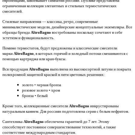
европейцами, завоёвывает симпатии россиян. Публике представлена
ограниченная коллекция элегантных и стильных термостатических
смесителей.
Стилевые направления — классика, ретро, современные
минималистические модели, дизайнерские концептуальные экземпляры. Все
образцы бренда
AltroBagno
востребованы поскольку сочетают в себе
эстетизм и функциональность.
Помимо термостатов, будут предложены и классические смесители
марки
AltroBagno
, в которых горячий и холодный потоки смешиваются с
помощью картриджа или кран-буксы.
Вся продукция
AltroBagno
выполнена из высокосортной латуни и покрыта
полихромной защитной краской в пяти цветовых решениях:
золото • черная бронза
розовое золото • хром
бронза • белый
Кроме того, коллекционные смесители
AltroBagno
инкрустированы
натуральным камнем. Для россиян подготовлена серия с белым нефритом.
Сантехника
AltroBagno
обеспечена гарантией до 7 лет. Этому
способствует постоянное совершенствование технологий, а также
соответствие международным стандартам.