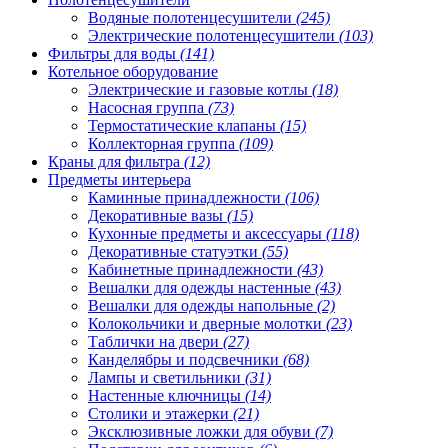
Водяные полотенцесушители
(245)
Электрические полотенцесушители
(103)
Фильтры для воды
(141)
Котельное оборудование
Электрические и газовые котлы
(18)
Насосная группа
(73)
Термостатические клапаны
(15)
Коллекторная группа
(109)
Краны для фильтра
(12)
Предметы интерьера
Каминные принадлежности
(106)
Декоративные вазы
(15)
Кухонные предметы и аксессуары
(118)
Декоративные статуэтки
(55)
Кабинетные принадлежности
(43)
Вешалки для одежды настенные
(43)
Вешалки для одежды напольные
(2)
Колокольчики и дверные молотки
(23)
Таблички на двери
(27)
Канделябры и подсвечники
(68)
Лампы и светильники
(31)
Настенные ключницы
(14)
Столики и этажерки
(21)
Эксклюзивные ложки для обуви
(7)