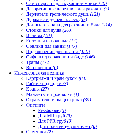
Слив перелив для кухонной мойки
(70)
Декоративные переливы для раковин
(3)
Держатели тропического душа
(121)
Держатели душевых леек
(57)
Донные клапана для раковин и биде
(214)
Стойки для душа
(268)
Изливы
(109)
Колонны напольные
(13)
Обвязки для ванны
(147)
Подключение для шланга
(150)
Сифоны для раковин и биде
(146)
Трапы
(172)
Вентиляции
(6)
Инженерная сантехника
Картриджи и кран-буксы
(83)
Гибкие подводки
(3)
Краны
(27)
Манжеты и прокладки
(1)
Отражатели и эксцентрики
(39)
Фитинги
Резьбовые
(5)
Для МП труб
(0)
Для PPR труб
(0)
Для полотенцесушителей
(0)
Счетчики
(2)