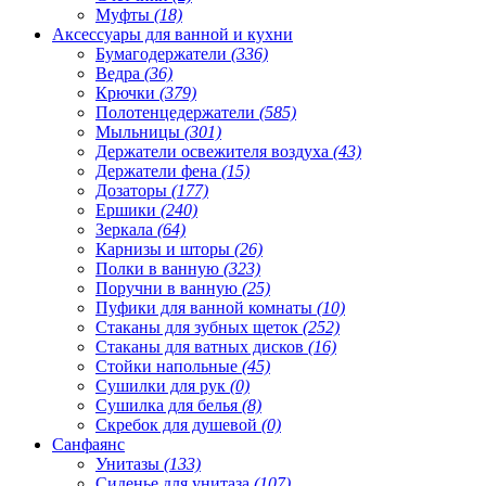
Муфты
(18)
Аксессуары для ванной и кухни
Бумагодержатели
(336)
Ведра
(36)
Крючки
(379)
Полотенцедержатели
(585)
Мыльницы
(301)
Держатели освежителя воздуха
(43)
Держатели фена
(15)
Дозаторы
(177)
Ершики
(240)
Зеркала
(64)
Карнизы и шторы
(26)
Полки в ванную
(323)
Поручни в ванную
(25)
Пуфики для ванной комнаты
(10)
Стаканы для зубных щеток
(252)
Стаканы для ватных дисков
(16)
Стойки напольные
(45)
Сушилки для рук
(0)
Сушилка для белья
(8)
Скребок для душевой
(0)
Санфаянс
Унитазы
(133)
Сиденье для унитаза
(107)