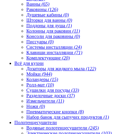
Ванны
(65)
Раковины
(126)
Душевые кабины
(0)
Шторки для ванны
(0)
Поддоны для душа
(1)
Колонны для раковин
(11)
Консоли для раковины
(0)
Писсуары
(0)
Системы инсталляции
(24)
Клавиши инсталляции
(71)
Комплектующие
(20)
Всё для кухни
Дозаторы для жидкого мыла
(122)
Мойки
(944)
Коландеры
(15)
Ролл-мат
(10)
Сушилки для посуды
(33)
Разделочные доски
(37)
Измельчители
(11)
Ножи
(0)
Пневматические кнопки
(8)
Набор банок для сыпучих продуктов
(1)
Полотенцесушители
Водяные полотенцесушители
(245)
Электрические полотенцесушители
(103)