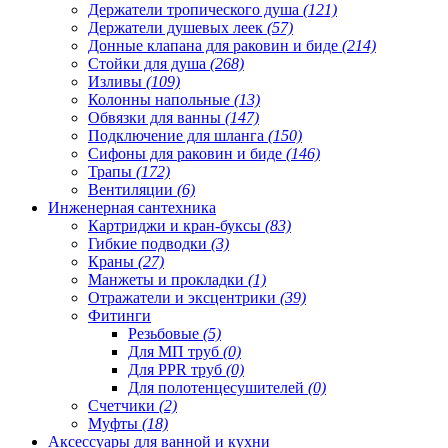
Держатели тропического душа
(121)
Держатели душевых леек
(57)
Донные клапана для раковин и биде
(214)
Стойки для душа
(268)
Изливы
(109)
Колонны напольные
(13)
Обвязки для ванны
(147)
Подключение для шланга
(150)
Сифоны для раковин и биде
(146)
Трапы
(172)
Вентиляции
(6)
Инженерная сантехника
Картриджи и кран-буксы
(83)
Гибкие подводки
(3)
Краны
(27)
Манжеты и прокладки
(1)
Отражатели и эксцентрики
(39)
Фитинги
Резьбовые
(5)
Для МП труб
(0)
Для PPR труб
(0)
Для полотенцесушителей
(0)
Счетчики
(2)
Муфты
(18)
Аксессуары для ванной и кухни