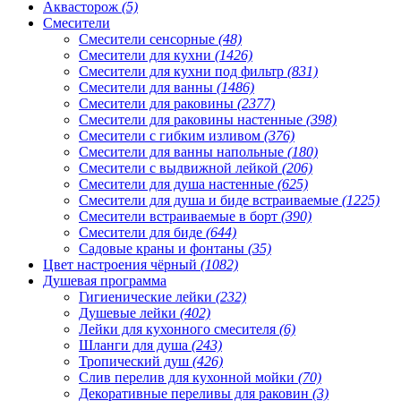
Аквасторож
(5)
Смесители
Смесители сенсорные
(48)
Смесители для кухни
(1426)
Смесители для кухни под фильтр
(831)
Смесители для ванны
(1486)
Смесители для раковины
(2377)
Смесители для раковины настенные
(398)
Смесители с гибким изливом
(376)
Смесители для ванны напольные
(180)
Смесители с выдвижной лейкой
(206)
Смесители для душа настенные
(625)
Смесители для душа и биде встраиваемые
(1225)
Смесители встраиваемые в борт
(390)
Смесители для биде
(644)
Садовые краны и фонтаны
(35)
Цвет настроения чёрный
(1082)
Душевая программа
Гигиенические лейки
(232)
Душевые лейки
(402)
Лейки для кухонного смесителя
(6)
Шланги для душа
(243)
Тропический душ
(426)
Слив перелив для кухонной мойки
(70)
Декоративные переливы для раковин
(3)