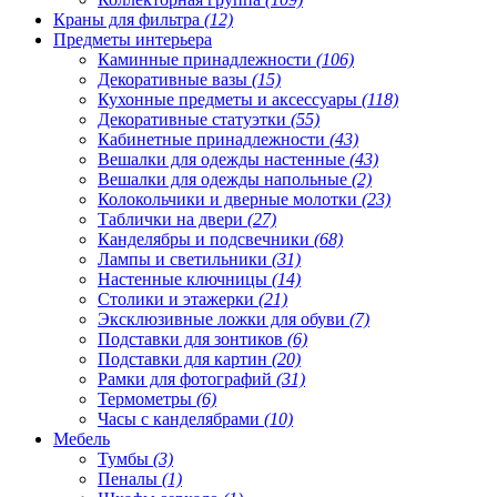
Краны для фильтра
(12)
Предметы интерьера
Каминные принадлежности
(106)
Декоративные вазы
(15)
Кухонные предметы и аксессуары
(118)
Декоративные статуэтки
(55)
Кабинетные принадлежности
(43)
Вешалки для одежды настенные
(43)
Вешалки для одежды напольные
(2)
Колокольчики и дверные молотки
(23)
Таблички на двери
(27)
Канделябры и подсвечники
(68)
Лампы и светильники
(31)
Настенные ключницы
(14)
Столики и этажерки
(21)
Эксклюзивные ложки для обуви
(7)
Подставки для зонтиков
(6)
Подставки для картин
(20)
Рамки для фотографий
(31)
Термометры
(6)
Часы с канделябрами
(10)
Мебель
Тумбы
(3)
Пеналы
(1)