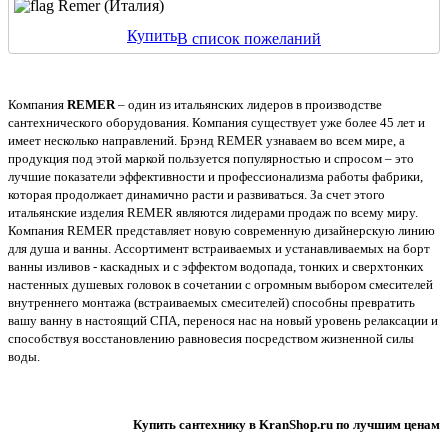
Remer (Италия)
Купить
В список пожеланий
Компания
REMER
– один из итальянских лидеров в производстве
сантехнического оборудования. Компания существует уже более 45 лет и
имеет несколько направлений. Брэнд REMER узнаваем во всем мире, а
продукция под этой маркой пользуется популярностью и спросом – это
лучшие показатели эффективности и профессионализма работы фабрики,
которая продолжает динамично расти и развиваться. За счет этого
итальянские изделия REMER являются лидерами продаж по всему миру.
Компания REMER представляет новую современную дизайнерскую линию
для душа и ванны. Ассортимент встраиваемых и устанавливаемых на борт
ванны изливов - каскадных и с эффектом водопада, тонких и сверхтонких
настенных душевых головок в сочетании с огромным выбором смесителей
внутреннего монтажа (встраиваемых смесителей) способны превратить
вашу ванну в настоящий СПА, перенося нас на новый уровень релаксации и
способствуя восстановлению равновесия посредством жизненной силы
воды.
Купить сантехнику в KranShop.ru по лучшим ценам