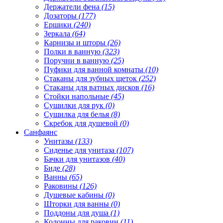
Держатели фена
(15)
Дозаторы
(177)
Ершики
(240)
Зеркала
(64)
Карнизы и шторы
(26)
Полки в ванную
(323)
Поручни в ванную
(25)
Пуфики для ванной комнаты
(10)
Стаканы для зубных щеток
(252)
Стаканы для ватных дисков
(16)
Стойки напольные
(45)
Сушилки для рук
(0)
Сушилка для белья
(8)
Скребок для душевой
(0)
Санфаянс
Унитазы
(133)
Сиденье для унитаза
(107)
Бачки для унитазов
(40)
Биде
(28)
Ванны
(65)
Раковины
(126)
Душевые кабины
(0)
Шторки для ванны
(0)
Поддоны для душа
(1)
Колонны для раковин
(11)