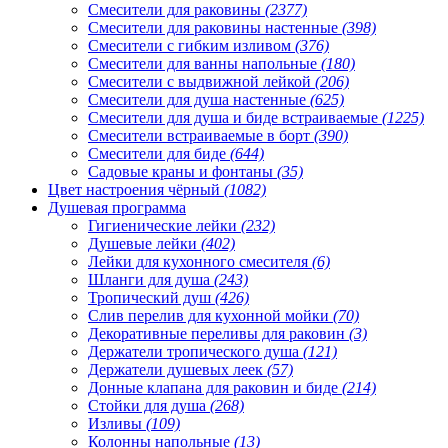
Смесители для раковины
(2377)
Смесители для раковины настенные
(398)
Смесители с гибким изливом
(376)
Смесители для ванны напольные
(180)
Смесители с выдвижной лейкой
(206)
Смесители для душа настенные
(625)
Смесители для душа и биде встраиваемые
(1225)
Смесители встраиваемые в борт
(390)
Смесители для биде
(644)
Садовые краны и фонтаны
(35)
Цвет настроения чёрный
(1082)
Душевая программа
Гигиенические лейки
(232)
Душевые лейки
(402)
Лейки для кухонного смесителя
(6)
Шланги для душа
(243)
Тропический душ
(426)
Слив перелив для кухонной мойки
(70)
Декоративные переливы для раковин
(3)
Держатели тропического душа
(121)
Держатели душевых леек
(57)
Донные клапана для раковин и биде
(214)
Стойки для душа
(268)
Изливы
(109)
Колонны напольные
(13)