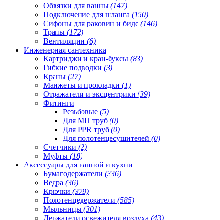
Обвязки для ванны
(147)
Подключение для шланга
(150)
Сифоны для раковин и биде
(146)
Трапы
(172)
Вентиляции
(6)
Инженерная сантехника
Картриджи и кран-буксы
(83)
Гибкие подводки
(3)
Краны
(27)
Манжеты и прокладки
(1)
Отражатели и эксцентрики
(39)
Фитинги
Резьбовые
(5)
Для МП труб
(0)
Для PPR труб
(0)
Для полотенцесушителей
(0)
Счетчики
(2)
Муфты
(18)
Аксессуары для ванной и кухни
Бумагодержатели
(336)
Ведра
(36)
Крючки
(379)
Полотенцедержатели
(585)
Мыльницы
(301)
Держатели освежителя воздуха
(43)