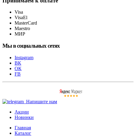
Принимаем к оплате
Visa
VisaEl
MasterCard
Maestro
МИР
Мы в социальных сетях
Instagram
ВК
ОК
FB
Напишите нам
Акции
Новинки
Главная
Каталог