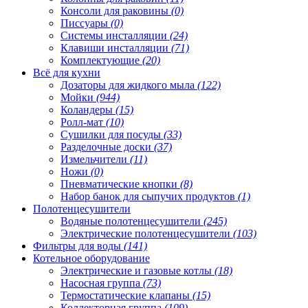
Консоли для раковины
(0)
Писсуары
(0)
Системы инсталляции
(24)
Клавиши инсталляции
(71)
Комплектующие
(20)
Всё для кухни
Дозаторы для жидкого мыла
(122)
Мойки
(944)
Коландеры
(15)
Ролл-мат
(10)
Сушилки для посуды
(33)
Разделочные доски
(37)
Измельчители
(11)
Ножи
(0)
Пневматические кнопки
(8)
Набор банок для сыпучих продуктов
(1)
Полотенцесушители
Водяные полотенцесушители
(245)
Электрические полотенцесушители
(103)
Фильтры для воды
(141)
Котельное оборудование
Электрические и газовые котлы
(18)
Насосная группа
(73)
Термостатические клапаны
(15)
Коллекторная группа
(109)