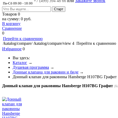
+7 (499)
394 48 66
или
Закажите звонок
Пн-Сб 09:00 - 18:00
Товаров
0
на сумму:
0 руб.
В корзину
Сравнение
0
Перейти к сравнению
/katalog/compare/
/katalog/compare/view
4
Перейти к сравнению
Избранное
0
Вы здесь:
Каталог
→
Душевая программа
→
Донные клапана для раковин и биде
→
Донный клапан для раковины Hansberge H107BG Графит
Донный клапан для раковины Hansberge H107BG Графит
(К