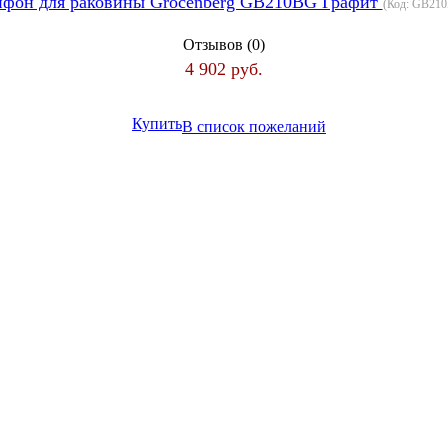
фон для раковины Grocenberg GB210BG Графит
(Код:
GB21
Отзывов (0)
4 902 руб.
Купить
В список пожеланий