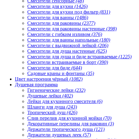
Смесители сенсорные
(48)
Смесители для кухни
(1426)
Смесители для кухни под фильтр
(831)
Смесители для ванны
(1486)
Смесители для раковины
(2377)
Смесители для раковины настенные
(398)
Смесители с гибким изливом
(376)
Смесители для ванны напольные
(180)
Смесители с выдвижной лейкой
(206)
Смесители для душа настенные
(625)
Смесители для душа и биде встраиваемые
(1225)
Смесители встраиваемые в борт
(390)
Смесители для биде
(644)
Садовые краны и фонтаны
(35)
Цвет настроения чёрный
(1082)
Душевая программа
Гигиенические лейки
(232)
Душевые лейки
(402)
Лейки для кухонного смесителя
(6)
Шланги для душа
(243)
Тропический душ
(426)
Слив перелив для кухонной мойки
(70)
Декоративные переливы для раковин
(3)
Держатели тропического душа
(121)
Держатели душевых леек
(57)