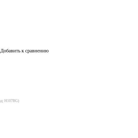
Добавить к сравнению
од:
H107BG
)