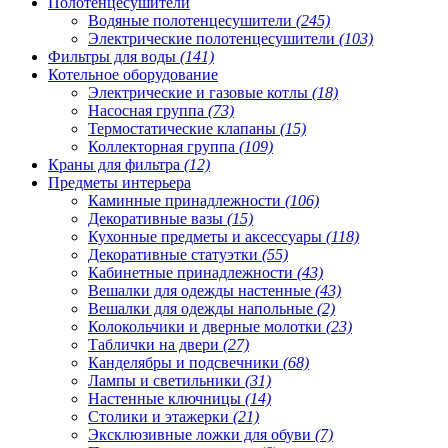
Полотенцесушители
Водяные полотенцесушители
(245)
Электрические полотенцесушители
(103)
Фильтры для воды
(141)
Котельное оборудование
Электрические и газовые котлы
(18)
Насосная группа
(73)
Термостатические клапаны
(15)
Коллекторная группа
(109)
Краны для фильтра
(12)
Предметы интерьера
Каминные принадлежности
(106)
Декоративные вазы
(15)
Кухонные предметы и аксессуары
(118)
Декоративные статуэтки
(55)
Кабинетные принадлежности
(43)
Вешалки для одежды настенные
(43)
Вешалки для одежды напольные
(2)
Колокольчики и дверные молотки
(23)
Таблички на двери
(27)
Канделябры и подсвечники
(68)
Лампы и светильники
(31)
Настенные ключницы
(14)
Столики и этажерки
(21)
Эксклюзивные ложки для обуви
(7)