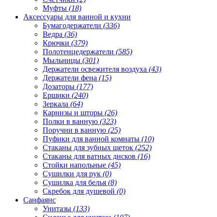
Муфты
(18)
Аксессуары для ванной и кухни
Бумагодержатели
(336)
Ведра
(36)
Крючки
(379)
Полотенцедержатели
(585)
Мыльницы
(301)
Держатели освежителя воздуха
(43)
Держатели фена
(15)
Дозаторы
(177)
Ершики
(240)
Зеркала
(64)
Карнизы и шторы
(26)
Полки в ванную
(323)
Поручни в ванную
(25)
Пуфики для ванной комнаты
(10)
Стаканы для зубных щеток
(252)
Стаканы для ватных дисков
(16)
Стойки напольные
(45)
Сушилки для рук
(0)
Сушилка для белья
(8)
Скребок для душевой
(0)
Санфаянс
Унитазы
(133)