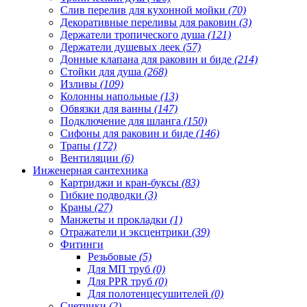
Слив перелив для кухонной мойки
(70)
Декоративные переливы для раковин
(3)
Держатели тропического душа
(121)
Держатели душевых леек
(57)
Донные клапана для раковин и биде
(214)
Стойки для душа
(268)
Изливы
(109)
Колонны напольные
(13)
Обвязки для ванны
(147)
Подключение для шланга
(150)
Сифоны для раковин и биде
(146)
Трапы
(172)
Вентиляции
(6)
Инженерная сантехника
Картриджи и кран-буксы
(83)
Гибкие подводки
(3)
Краны
(27)
Манжеты и прокладки
(1)
Отражатели и эксцентрики
(39)
Фитинги
Резьбовые
(5)
Для МП труб
(0)
Для PPR труб
(0)
Для полотенцесушителей
(0)
Счетчики
(2)