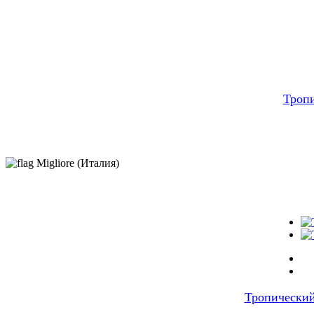
Троп
Migliore (Италия)
Тропически