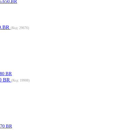
0.BR
(Код:
29676
)
80 BR
(Код:
19908
)