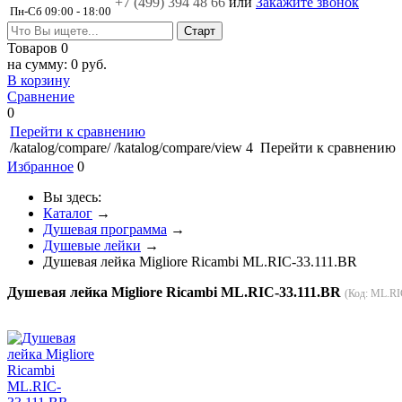
+7 (499)
394 48 66
или
Закажите звонок
Пн-Сб 09:00 - 18:00
Товаров
0
на сумму:
0 руб.
В корзину
Сравнение
0
Перейти к сравнению
/katalog/compare/
/katalog/compare/view
4
Перейти к сравнению
Избранное
0
Вы здесь:
Каталог
→
Душевая программа
→
Душевые лейки
→
Душевая лейка Migliore Ricambi ML.RIC-33.111.BR
Душевая лейка Migliore Ricambi ML.RIC-33.111.BR
(Код:
ML.RI