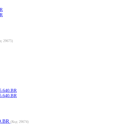
д:
29675
)
0.BR
(Код:
29674
)