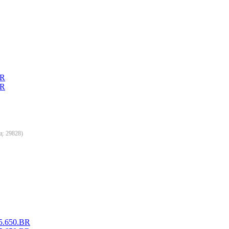
д:
29828
)