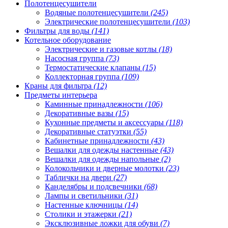
Полотенцесушители
Водяные полотенцесушители
(245)
Электрические полотенцесушители
(103)
Фильтры для воды
(141)
Котельное оборудование
Электрические и газовые котлы
(18)
Насосная группа
(73)
Термостатические клапаны
(15)
Коллекторная группа
(109)
Краны для фильтра
(12)
Предметы интерьера
Каминные принадлежности
(106)
Декоративные вазы
(15)
Кухонные предметы и аксессуары
(118)
Декоративные статуэтки
(55)
Кабинетные принадлежности
(43)
Вешалки для одежды настенные
(43)
Вешалки для одежды напольные
(2)
Колокольчики и дверные молотки
(23)
Таблички на двери
(27)
Канделябры и подсвечники
(68)
Лампы и светильники
(31)
Настенные ключницы
(14)
Столики и этажерки
(21)
Эксклюзивные ложки для обуви
(7)