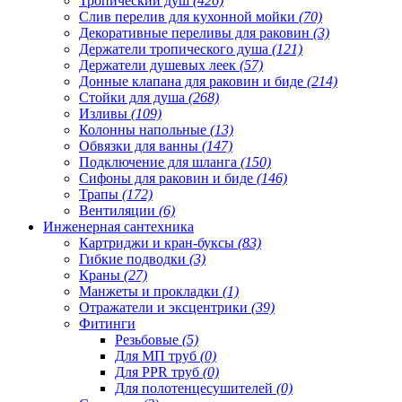
Тропический душ
(426)
Слив перелив для кухонной мойки
(70)
Декоративные переливы для раковин
(3)
Держатели тропического душа
(121)
Держатели душевых леек
(57)
Донные клапана для раковин и биде
(214)
Стойки для душа
(268)
Изливы
(109)
Колонны напольные
(13)
Обвязки для ванны
(147)
Подключение для шланга
(150)
Сифоны для раковин и биде
(146)
Трапы
(172)
Вентиляции
(6)
Инженерная сантехника
Картриджи и кран-буксы
(83)
Гибкие подводки
(3)
Краны
(27)
Манжеты и прокладки
(1)
Отражатели и эксцентрики
(39)
Фитинги
Резьбовые
(5)
Для МП труб
(0)
Для PPR труб
(0)
Для полотенцесушителей
(0)