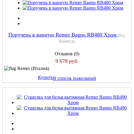
Поручень в ванную Remer Bagno RB480 Хром
(Код:
RB480CR
)
Отзывов (0)
9 678 руб.
Remer (Италия)
Купить
В список пожеланий