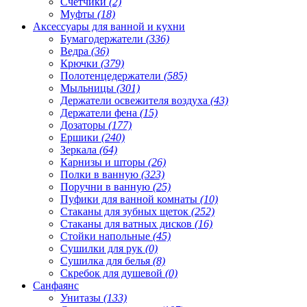
Счетчики
(2)
Муфты
(18)
Аксессуары для ванной и кухни
Бумагодержатели
(336)
Ведра
(36)
Крючки
(379)
Полотенцедержатели
(585)
Мыльницы
(301)
Держатели освежителя воздуха
(43)
Держатели фена
(15)
Дозаторы
(177)
Ершики
(240)
Зеркала
(64)
Карнизы и шторы
(26)
Полки в ванную
(323)
Поручни в ванную
(25)
Пуфики для ванной комнаты
(10)
Стаканы для зубных щеток
(252)
Стаканы для ватных дисков
(16)
Стойки напольные
(45)
Сушилки для рук
(0)
Сушилка для белья
(8)
Скребок для душевой
(0)
Санфаянс
Унитазы
(133)