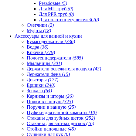
Резьбовые
(5)
Для МП труб
(0)
Для PPR труб
(0)
Для полотенцесушителей
(0)
Счетчики
(2)
Муфты
(18)
Аксессуары для ванной и кухни
Бумагодержатели
(336)
Ведра
(36)
Крючки
(379)
Полотенцедержатели
(585)
Мыльницы
(301)
Держатели освежителя воздуха
(43)
Держатели фена
(15)
Дозаторы
(177)
Ершики
(240)
Зеркала
(64)
Карнизы и шторы
(26)
Полки в ванную
(323)
Поручни в ванную
(25)
Пуфики для ванной комнаты
(10)
Стаканы для зубных щеток
(252)
Стаканы для ватных дисков
(16)
Стойки напольные
(45)
Сушилки для рук
(0)