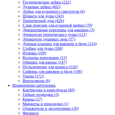
Гигиенические лейки
(232)
Душевые лейки
(402)
Лейки для кухонного смесителя
(6)
Шланги для душа
(243)
Тропический душ
(426)
Слив перелив для кухонной мойки
(70)
Декоративные переливы для раковин
(3)
Держатели тропического душа
(121)
Держатели душевых леек
(57)
Донные клапана для раковин и биде
(214)
Стойки для душа
(268)
Изливы
(109)
Колонны напольные
(13)
Обвязки для ванны
(147)
Подключение для шланга
(150)
Сифоны для раковин и биде
(146)
Трапы
(172)
Вентиляции
(6)
Инженерная сантехника
Картриджи и кран-буксы
(83)
Гибкие подводки
(3)
Краны
(27)
Манжеты и прокладки
(1)
Отражатели и эксцентрики
(39)
Фитинги