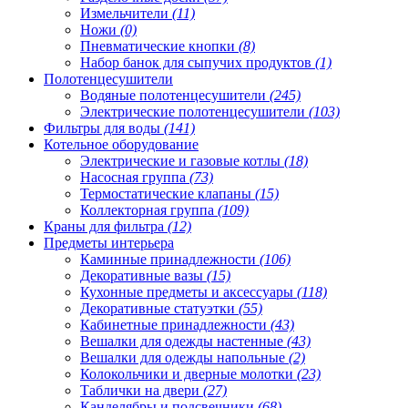
Измельчители
(11)
Ножи
(0)
Пневматические кнопки
(8)
Набор банок для сыпучих продуктов
(1)
Полотенцесушители
Водяные полотенцесушители
(245)
Электрические полотенцесушители
(103)
Фильтры для воды
(141)
Котельное оборудование
Электрические и газовые котлы
(18)
Насосная группа
(73)
Термостатические клапаны
(15)
Коллекторная группа
(109)
Краны для фильтра
(12)
Предметы интерьера
Каминные принадлежности
(106)
Декоративные вазы
(15)
Кухонные предметы и аксессуары
(118)
Декоративные статуэтки
(55)
Кабинетные принадлежности
(43)
Вешалки для одежды настенные
(43)
Вешалки для одежды напольные
(2)
Колокольчики и дверные молотки
(23)
Таблички на двери
(27)
Канделябры и подсвечники
(68)