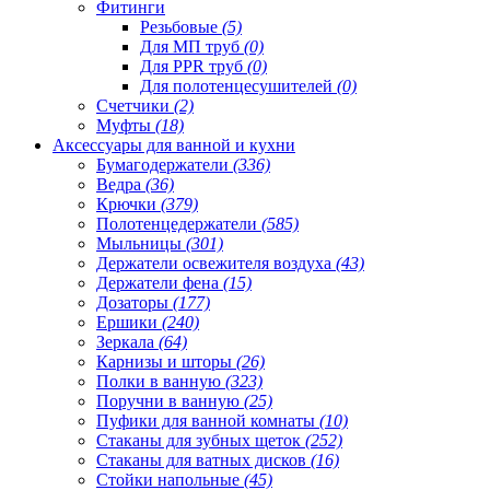
Фитинги
Резьбовые
(5)
Для МП труб
(0)
Для PPR труб
(0)
Для полотенцесушителей
(0)
Счетчики
(2)
Муфты
(18)
Аксессуары для ванной и кухни
Бумагодержатели
(336)
Ведра
(36)
Крючки
(379)
Полотенцедержатели
(585)
Мыльницы
(301)
Держатели освежителя воздуха
(43)
Держатели фена
(15)
Дозаторы
(177)
Ершики
(240)
Зеркала
(64)
Карнизы и шторы
(26)
Полки в ванную
(323)
Поручни в ванную
(25)
Пуфики для ванной комнаты
(10)
Стаканы для зубных щеток
(252)
Стаканы для ватных дисков
(16)
Стойки напольные
(45)