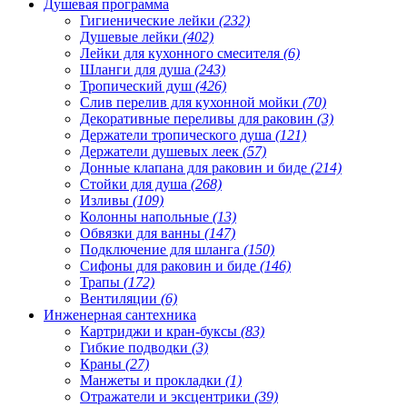
Душевая программа
Гигиенические лейки
(232)
Душевые лейки
(402)
Лейки для кухонного смесителя
(6)
Шланги для душа
(243)
Тропический душ
(426)
Слив перелив для кухонной мойки
(70)
Декоративные переливы для раковин
(3)
Держатели тропического душа
(121)
Держатели душевых леек
(57)
Донные клапана для раковин и биде
(214)
Стойки для душа
(268)
Изливы
(109)
Колонны напольные
(13)
Обвязки для ванны
(147)
Подключение для шланга
(150)
Сифоны для раковин и биде
(146)
Трапы
(172)
Вентиляции
(6)
Инженерная сантехника
Картриджи и кран-буксы
(83)
Гибкие подводки
(3)
Краны
(27)
Манжеты и прокладки
(1)
Отражатели и эксцентрики
(39)