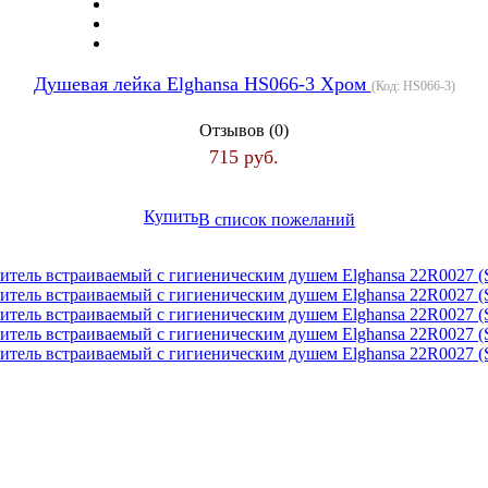
Душевая лейка Elghansa HS066-3 Хром
(Код:
HS066-3
)
Отзывов (0)
715 руб.
Купить
В список пожеланий