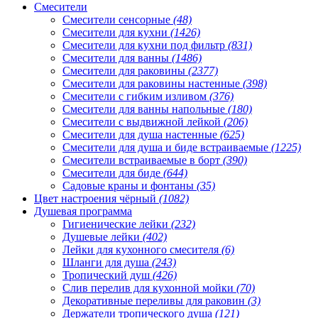
Смесители
Смесители сенсорные
(48)
Смесители для кухни
(1426)
Смесители для кухни под фильтр
(831)
Смесители для ванны
(1486)
Смесители для раковины
(2377)
Смесители для раковины настенные
(398)
Смесители с гибким изливом
(376)
Смесители для ванны напольные
(180)
Смесители с выдвижной лейкой
(206)
Смесители для душа настенные
(625)
Смесители для душа и биде встраиваемые
(1225)
Смесители встраиваемые в борт
(390)
Смесители для биде
(644)
Садовые краны и фонтаны
(35)
Цвет настроения чёрный
(1082)
Душевая программа
Гигиенические лейки
(232)
Душевые лейки
(402)
Лейки для кухонного смесителя
(6)
Шланги для душа
(243)
Тропический душ
(426)
Слив перелив для кухонной мойки
(70)
Декоративные переливы для раковин
(3)
Держатели тропического душа
(121)