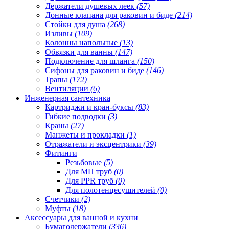
Держатели душевых леек
(57)
Донные клапана для раковин и биде
(214)
Стойки для душа
(268)
Изливы
(109)
Колонны напольные
(13)
Обвязки для ванны
(147)
Подключение для шланга
(150)
Сифоны для раковин и биде
(146)
Трапы
(172)
Вентиляции
(6)
Инженерная сантехника
Картриджи и кран-буксы
(83)
Гибкие подводки
(3)
Краны
(27)
Манжеты и прокладки
(1)
Отражатели и эксцентрики
(39)
Фитинги
Резьбовые
(5)
Для МП труб
(0)
Для PPR труб
(0)
Для полотенцесушителей
(0)
Счетчики
(2)
Муфты
(18)
Аксессуары для ванной и кухни
Бумагодержатели
(336)