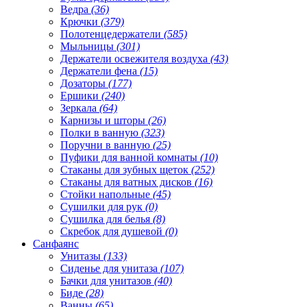
Ведра
(36)
Крючки
(379)
Полотенцедержатели
(585)
Мыльницы
(301)
Держатели освежителя воздуха
(43)
Держатели фена
(15)
Дозаторы
(177)
Ершики
(240)
Зеркала
(64)
Карнизы и шторы
(26)
Полки в ванную
(323)
Поручни в ванную
(25)
Пуфики для ванной комнаты
(10)
Стаканы для зубных щеток
(252)
Стаканы для ватных дисков
(16)
Стойки напольные
(45)
Сушилки для рук
(0)
Сушилка для белья
(8)
Скребок для душевой
(0)
Санфаянс
Унитазы
(133)
Сиденье для унитаза
(107)
Бачки для унитазов
(40)
Биде
(28)
Ванны
(65)