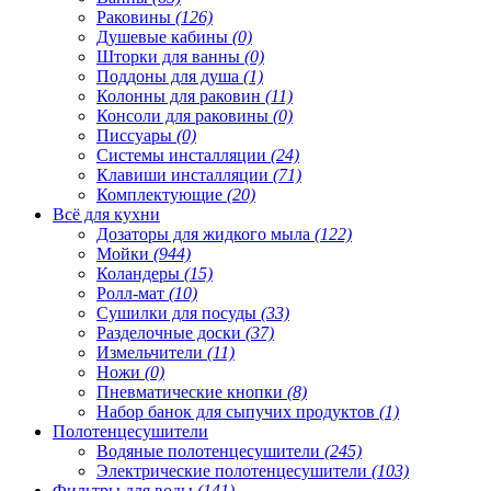
Раковины
(126)
Душевые кабины
(0)
Шторки для ванны
(0)
Поддоны для душа
(1)
Колонны для раковин
(11)
Консоли для раковины
(0)
Писсуары
(0)
Системы инсталляции
(24)
Клавиши инсталляции
(71)
Комплектующие
(20)
Всё для кухни
Дозаторы для жидкого мыла
(122)
Мойки
(944)
Коландеры
(15)
Ролл-мат
(10)
Сушилки для посуды
(33)
Разделочные доски
(37)
Измельчители
(11)
Ножи
(0)
Пневматические кнопки
(8)
Набор банок для сыпучих продуктов
(1)
Полотенцесушители
Водяные полотенцесушители
(245)
Электрические полотенцесушители
(103)
Фильтры для воды
(141)