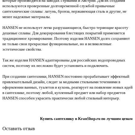
которые производятся на заводах Германии и Австрии. Для их создания
используются проверенные долговременной службой привычные
сантехнические сплавы: латунь, бронза, нержавеющая сталь и другие, не
менее надежные материалы.
HANSEN не использует легко разрушающиеся, быстро теряющие красоту
дешевые сплавы. Для декорирования блестящих покрытий применяется
традиционное хромирование. Поэтому изделия HANSEN долго сохраняют
не только свои прекрасные функциональные, но и великолепные
эстетические свойства.
Так же изделия HANSEN адаптированы для российских водопроводных
систем, поэтому их несложно будет установить и подключить.
При создании сантехники, HANSEN постоянно прорабатывает эффектный
привлекательный дизайн, следит за модными стильными течениями в
оформлении ванных, туалетов и кухонь, реагирует на появление новых идей
в сантехнике, поэтому любой, купленный предмет или набор предметов
HANSEN способен украсить практически любой стильный интерьер.
Купить сантехнику в KranShop.ru по лучшим ценам
Оставить отзыв