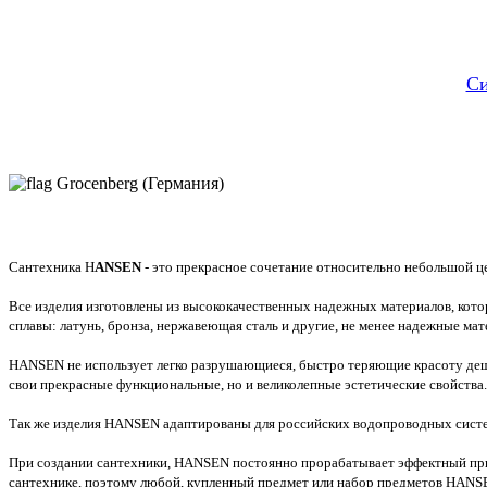
Си
Grocenberg (Германия)
Сантехника H
ANSEN
- это прекрасное сочетание относительно небольшой ц
Все изделия изготовлены из высококачественных надежных материалов, кот
сплавы: латунь, бронза, нержавеющая сталь и другие, не менее надежные мат
HANSEN не использует легко разрушающиеся, быстро теряющие красоту деш
свои прекрасные функциональные, но и великолепные эстетические свойства.
Так же изделия HANSEN адаптированы для российских водопроводных систем
При создании сантехники, HANSEN постоянно прорабатывает эффектный прив
сантехнике, поэтому любой, купленный предмет или набор предметов HANSE