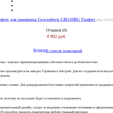
фон для раковины Grocenberg GB210BG Графит
(Код:
GB21
Отзывов (0)
4 902 руб.
Купить
В список пожеланий
ены с хорошо зарекомендовавшим себя качеством и долговечностью.
орые производятся на заводах Германии и Австрии. Для их создания использ
ериалы.
евые сплавы. Для декорирования блестящих покрытий применяется традицио
, поэтому их несложно будет установить и подключить.
лекательный дизайн, следит за модными стильными течениями в оформлении ва
N способен украсить практически любой стильный интерьер.