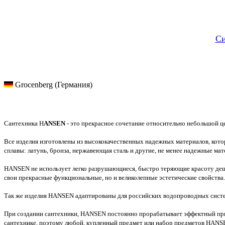
Си
Grocenberg (Германия)
Сантехника H
ANSEN
- это прекрасное сочетание относительно небольшой ц
Все изделия изготовлены из высококачественных надежных материалов, кот
сплавы: латунь, бронза, нержавеющая сталь и другие, не менее надежные мат
HANSEN не использует легко разрушающиеся, быстро теряющие красоту деш
свои прекрасные функциональные, но и великолепные эстетические свойства.
Так же изделия HANSEN адаптированы для российских водопроводных систем
При создании сантехники, HANSEN постоянно прорабатывает эффектный прив
сантехнике, поэтому любой, купленный предмет или набор предметов HANSE