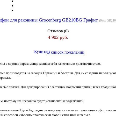
фон для раковины Grocenberg GB210BG Графит
(Код:
GB21
Отзывов (0)
4 902 руб.
Купить
В список пожеланий
ены с хорошо зарекомендовавшим себя качеством и долговечностью.
орые производятся на заводах Германии и Австрии. Для их создания использ
ериалы.
евые сплавы. Для декорирования блестящих покрытий применяется традицио
, поэтому их несложно будет установить и подключить.
лекательный дизайн, следит за модными стильными течениями в оформлении ва
N способен украсить практически любой стильный интерьер.