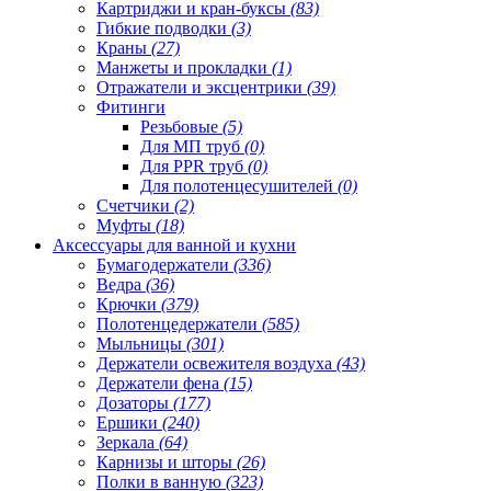
Картриджи и кран-буксы
(83)
Гибкие подводки
(3)
Краны
(27)
Манжеты и прокладки
(1)
Отражатели и эксцентрики
(39)
Фитинги
Резьбовые
(5)
Для МП труб
(0)
Для PPR труб
(0)
Для полотенцесушителей
(0)
Счетчики
(2)
Муфты
(18)
Аксессуары для ванной и кухни
Бумагодержатели
(336)
Ведра
(36)
Крючки
(379)
Полотенцедержатели
(585)
Мыльницы
(301)
Держатели освежителя воздуха
(43)
Держатели фена
(15)
Дозаторы
(177)
Ершики
(240)
Зеркала
(64)
Карнизы и шторы
(26)
Полки в ванную
(323)