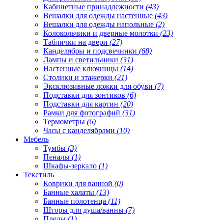
Кабинетные принадлежности
(43)
Вешалки для одежды настенные
(43)
Вешалки для одежды напольные
(2)
Колокольчики и дверные молотки
(23)
Таблички на двери
(27)
Канделябры и подсвечники
(68)
Лампы и светильники
(31)
Настенные ключницы
(14)
Столики и этажерки
(21)
Эксклюзивные ложки для обуви
(7)
Подставки для зонтиков
(6)
Подставки для картин
(20)
Рамки для фотографий
(31)
Термометры
(6)
Часы с канделябрами
(10)
Мебель
Тумбы
(3)
Пеналы
(1)
Шкафы-зеркало
(1)
Текстиль
Коврики для ванной
(0)
Банные халаты
(13)
Банные полотенца
(11)
Шторы для душа/ванны
(7)
Пледы
(1)