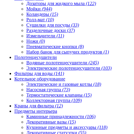
Дозаторы для жидкого мыла
(122)
Мойки
(944)
Коландеры
(15)
Ролл-мат
(10)
Сушилки для посуды
(33)
Разделочные доски
(37)
Измельчители
(11)
Ножи
(0)
Пневматические кнопки
(8)
Набор банок для сыпучих продуктов
(1)
Полотенцесушители
Водяные полотенцесушители
(245)
Электрические полотенцесушители
(103)
Фильтры для воды
(141)
Котельное оборудование
Электрические и газовые котлы
(18)
Насосная группа
(73)
Термостатические клапаны
(15)
Коллекторная группа
(109)
Краны для фильтра
(12)
Предметы интерьера
Каминные принадлежности
(106)
Декоративные вазы
(15)
Кухонные предметы и аксессуары
(118)
Декоративные статуэтки
(55)