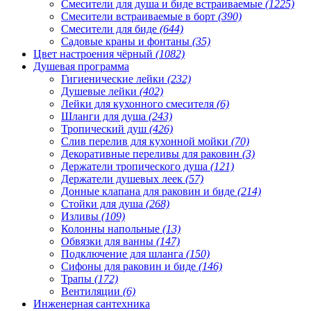
Смесители для душа и биде встраиваемые
(1225)
Смесители встраиваемые в борт
(390)
Смесители для биде
(644)
Садовые краны и фонтаны
(35)
Цвет настроения чёрный
(1082)
Душевая программа
Гигиенические лейки
(232)
Душевые лейки
(402)
Лейки для кухонного смесителя
(6)
Шланги для душа
(243)
Тропический душ
(426)
Слив перелив для кухонной мойки
(70)
Декоративные переливы для раковин
(3)
Держатели тропического душа
(121)
Держатели душевых леек
(57)
Донные клапана для раковин и биде
(214)
Стойки для душа
(268)
Изливы
(109)
Колонны напольные
(13)
Обвязки для ванны
(147)
Подключение для шланга
(150)
Сифоны для раковин и биде
(146)
Трапы
(172)
Вентиляции
(6)
Инженерная сантехника