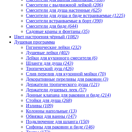
Смесители с выдвижной лейкой
(206)
Смесители для душа настенные
(625)
Смесители для душа и биде встраиваемые
(1225)
Смесители встраиваемые в борт
(390)
Смесители для биде
(644)
Садовые краны и фонтаны
(35)
Цвет настроения чёрный
(1082)
Душевая программа
Гигиенические лейки
(232)
Душевые лейки
(402)
Лейки для кухонного смесителя
(6)
Шланги для душа
(243)
Тропический душ
(426)
Слив перелив для кухонной мойки
(70)
Декоративные переливы для раковин
(3)
Держатели тропического душа
(121)
Держатели душевых леек
(57)
Донные клапана для раковин и биде
(214)
Стойки для душа
(268)
Изливы
(109)
Колонны напольные
(13)
Обвязки для ванны
(147)
Подключение для шланга
(150)
Сифоны для раковин и биде
(146)