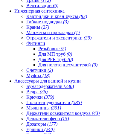
Трапы
(172)
Вентиляции
(6)
Инженерная сантехника
Картриджи и кран-буксы
(83)
Гибкие подводки
(3)
Краны
(27)
Манжеты и прокладки
(1)
Отражатели и эксцентрики
(39)
Фитинги
Резьбовые
(5)
Для МП труб
(0)
Для PPR труб
(0)
Для полотенцесушителей
(0)
Счетчики
(2)
Муфты
(18)
Аксессуары для ванной и кухни
Бумагодержатели
(336)
Ведра
(36)
Крючки
(379)
Полотенцедержатели
(585)
Мыльницы
(301)
Держатели освежителя воздуха
(43)
Держатели фена
(15)
Дозаторы
(177)
Ершики
(240)