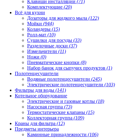
Клавиши инсталляции
(71)
Комплектующие
(20)
Всё для кухни
Дозаторы для жидкого мыла
(122)
Мойки
(944)
Коландеры
(15)
Ролл-мат
(10)
Сушилки для посуды
(33)
Разделочные доски
(37)
Измельчители
(11)
Ножи
(0)
Пневматические кнопки
(8)
Набор банок для сыпучих продуктов
(1)
Полотенцесушители
Водяные полотенцесушители
(245)
Электрические полотенцесушители
(103)
Фильтры для воды
(141)
Котельное оборудование
Электрические и газовые котлы
(18)
Насосная группа
(73)
Термостатические клапаны
(15)
Коллекторная группа
(109)
Краны для фильтра
(12)
Предметы интерьера
Каминные принадлежности
(106)