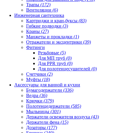
Трапы
(172)
Вентиляции
(6)
Инженерная сантехника
Картриджи и кран-буксы
(83)
Гибкие подводки
(3)
Краны
(27)
Манжеты и прокладки
(1)
Отражатели и эксцентрики
(39)
Фитинги
Резьбовые
(5)
Для МП труб
(0)
Для PPR труб
(0)
Для полотенцесушителей
(0)
Счетчики
(2)
Муфты
(18)
Аксессуары для ванной и кухни
Бумагодержатели
(336)
Ведра
(36)
Крючки
(379)
Полотенцедержатели
(585)
Мыльницы
(301)
Держатели освежителя воздуха
(43)
Держатели фена
(15)
Дозаторы
(177)
Ершики
(240)