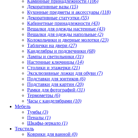
Каминные принадлежности
(106)
Декоративные вазы
(15)
Кухонные предметы и аксессуары
(118)
Декоративные статуэтки
(55)
Кабинетные принадлежности
(43)
Вешалки для одежды настенные
(43)
Вешалки для одежды напольные
(2)
Колокольчики и дверные молотки
(23)
Таблички на двери
(27)
Канделябры и подсвечники
(68)
Лампы и светильники
(31)
Настенные ключницы
(14)
Столики и этажерки
(21)
Эксклюзивные ложки для обуви
(7)
Подставки для зонтиков
(6)
Подставки для картин
(20)
Рамки для фотографий
(31)
Термометры
(6)
Часы с канделябрами
(10)
Мебель
Тумбы
(3)
Пеналы
(1)
Шкафы-зеркало
(1)
Текстиль
Коврики для ванной
(0)