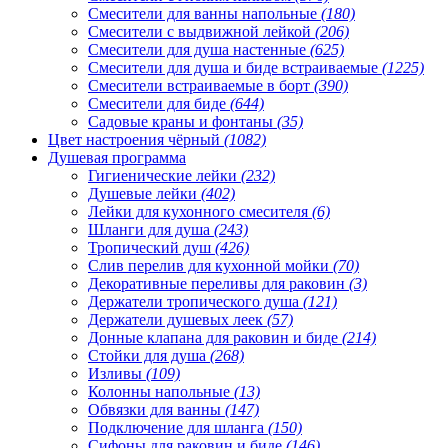
Смесители для ванны напольные
(180)
Смесители с выдвижной лейкой
(206)
Смесители для душа настенные
(625)
Смесители для душа и биде встраиваемые
(1225)
Смесители встраиваемые в борт
(390)
Смесители для биде
(644)
Садовые краны и фонтаны
(35)
Цвет настроения чёрный
(1082)
Душевая программа
Гигиенические лейки
(232)
Душевые лейки
(402)
Лейки для кухонного смесителя
(6)
Шланги для душа
(243)
Тропический душ
(426)
Слив перелив для кухонной мойки
(70)
Декоративные переливы для раковин
(3)
Держатели тропического душа
(121)
Держатели душевых леек
(57)
Донные клапана для раковин и биде
(214)
Стойки для душа
(268)
Изливы
(109)
Колонны напольные
(13)
Обвязки для ванны
(147)
Подключение для шланга
(150)
Сифоны для раковин и биде
(146)