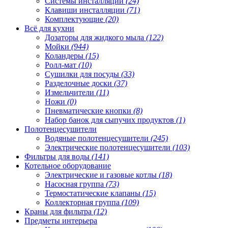
Системы инсталляции
(24)
Клавиши инсталляции
(71)
Комплектующие
(20)
Всё для кухни
Дозаторы для жидкого мыла
(122)
Мойки
(944)
Коландеры
(15)
Ролл-мат
(10)
Сушилки для посуды
(33)
Разделочные доски
(37)
Измельчители
(11)
Ножи
(0)
Пневматические кнопки
(8)
Набор банок для сыпучих продуктов
(1)
Полотенцесушители
Водяные полотенцесушители
(245)
Электрические полотенцесушители
(103)
Фильтры для воды
(141)
Котельное оборудование
Электрические и газовые котлы
(18)
Насосная группа
(73)
Термостатические клапаны
(15)
Коллекторная группа
(109)
Краны для фильтра
(12)
Предметы интерьера