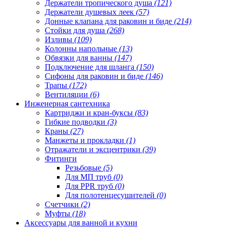
Держатели тропического душа
(121)
Держатели душевых леек
(57)
Донные клапана для раковин и биде
(214)
Стойки для душа
(268)
Изливы
(109)
Колонны напольные
(13)
Обвязки для ванны
(147)
Подключение для шланга
(150)
Сифоны для раковин и биде
(146)
Трапы
(172)
Вентиляции
(6)
Инженерная сантехника
Картриджи и кран-буксы
(83)
Гибкие подводки
(3)
Краны
(27)
Манжеты и прокладки
(1)
Отражатели и эксцентрики
(39)
Фитинги
Резьбовые
(5)
Для МП труб
(0)
Для PPR труб
(0)
Для полотенцесушителей
(0)
Счетчики
(2)
Муфты
(18)
Аксессуары для ванной и кухни