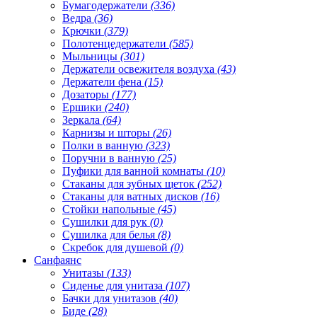
Бумагодержатели
(336)
Ведра
(36)
Крючки
(379)
Полотенцедержатели
(585)
Мыльницы
(301)
Держатели освежителя воздуха
(43)
Держатели фена
(15)
Дозаторы
(177)
Ершики
(240)
Зеркала
(64)
Карнизы и шторы
(26)
Полки в ванную
(323)
Поручни в ванную
(25)
Пуфики для ванной комнаты
(10)
Стаканы для зубных щеток
(252)
Стаканы для ватных дисков
(16)
Стойки напольные
(45)
Сушилки для рук
(0)
Сушилка для белья
(8)
Скребок для душевой
(0)
Санфаянс
Унитазы
(133)
Сиденье для унитаза
(107)
Бачки для унитазов
(40)
Биде
(28)