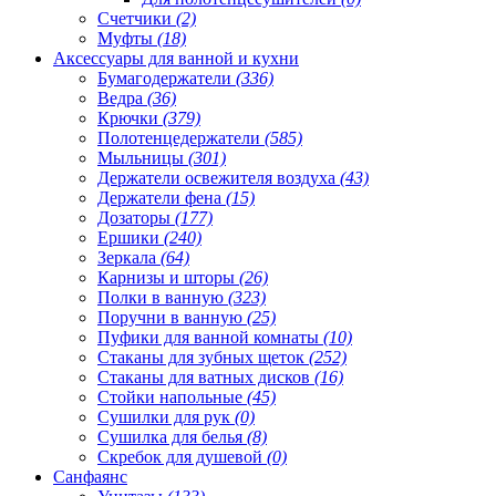
Счетчики
(2)
Муфты
(18)
Аксессуары для ванной и кухни
Бумагодержатели
(336)
Ведра
(36)
Крючки
(379)
Полотенцедержатели
(585)
Мыльницы
(301)
Держатели освежителя воздуха
(43)
Держатели фена
(15)
Дозаторы
(177)
Ершики
(240)
Зеркала
(64)
Карнизы и шторы
(26)
Полки в ванную
(323)
Поручни в ванную
(25)
Пуфики для ванной комнаты
(10)
Стаканы для зубных щеток
(252)
Стаканы для ватных дисков
(16)
Стойки напольные
(45)
Сушилки для рук
(0)
Сушилка для белья
(8)
Скребок для душевой
(0)
Санфаянс