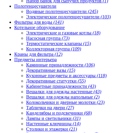
Набор банок для сыпучих продуктов
(1)
Полотенцесушители
Водяные полотенцесушители
(245)
Электрические полотенцесушители
(103)
Фильтры для воды
(141)
Котельное оборудование
Электрические и газовые котлы
(18)
Насосная группа
(73)
Термостатические клапаны
(15)
Коллекторная группа
(109)
Краны для фильтра
(12)
Предметы интерьера
Каминные принадлежности
(106)
Декоративные вазы
(15)
Кухонные предметы и аксессуары
(118)
Декоративные статуэтки
(55)
Кабинетные принадлежности
(43)
Вешалки для одежды настенные
(43)
Вешалки для одежды напольные
(2)
Колокольчики и дверные молотки
(23)
Таблички на двери
(27)
Канделябры и подсвечники
(68)
Лампы и светильники
(31)
Настенные ключницы
(14)
Столики и этажерки
(21)