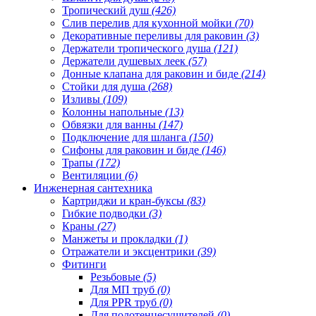
Тропический душ
(426)
Слив перелив для кухонной мойки
(70)
Декоративные переливы для раковин
(3)
Держатели тропического душа
(121)
Держатели душевых леек
(57)
Донные клапана для раковин и биде
(214)
Стойки для душа
(268)
Изливы
(109)
Колонны напольные
(13)
Обвязки для ванны
(147)
Подключение для шланга
(150)
Сифоны для раковин и биде
(146)
Трапы
(172)
Вентиляции
(6)
Инженерная сантехника
Картриджи и кран-буксы
(83)
Гибкие подводки
(3)
Краны
(27)
Манжеты и прокладки
(1)
Отражатели и эксцентрики
(39)
Фитинги
Резьбовые
(5)
Для МП труб
(0)
Для PPR труб
(0)
Для полотенцесушителей
(0)