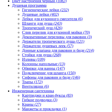
Цвет настроения чёрный
(1082)
Душевая программа
Гигиенические лейки
(232)
Душевые лейки
(402)
Лейки для кухонного смесителя
(6)
Шланги для душа
(243)
Тропический душ
(426)
Слив перелив для кухонной мойки
(70)
Декоративные переливы для раковин
(3)
Держатели тропического душа
(121)
Держатели душевых леек
(57)
Донные клапана для раковин и биде
(214)
Стойки для душа
(268)
Изливы
(109)
Колонны напольные
(13)
Обвязки для ванны
(147)
Подключение для шланга
(150)
Сифоны для раковин и биде
(146)
Трапы
(172)
Вентиляции
(6)
Инженерная сантехника
Картриджи и кран-буксы
(83)
Гибкие подводки
(3)
Краны
(27)
Манжеты и прокладки
(1)