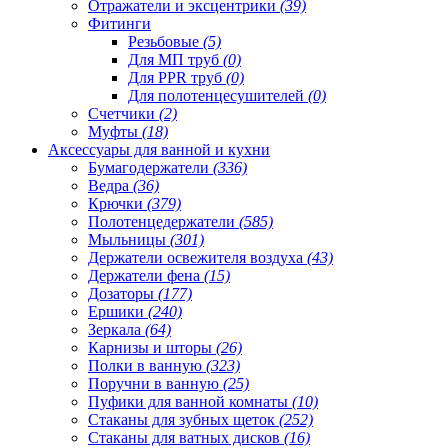
Отражатели и эксцентрики
(39)
Фитинги
Резьбовые
(5)
Для МП труб
(0)
Для PPR труб
(0)
Для полотенцесушителей
(0)
Счетчики
(2)
Муфты
(18)
Аксессуары для ванной и кухни
Бумагодержатели
(336)
Ведра
(36)
Крючки
(379)
Полотенцедержатели
(585)
Мыльницы
(301)
Держатели освежителя воздуха
(43)
Держатели фена
(15)
Дозаторы
(177)
Ершики
(240)
Зеркала
(64)
Карнизы и шторы
(26)
Полки в ванную
(323)
Поручни в ванную
(25)
Пуфики для ванной комнаты
(10)
Стаканы для зубных щеток
(252)
Стаканы для ватных дисков
(16)