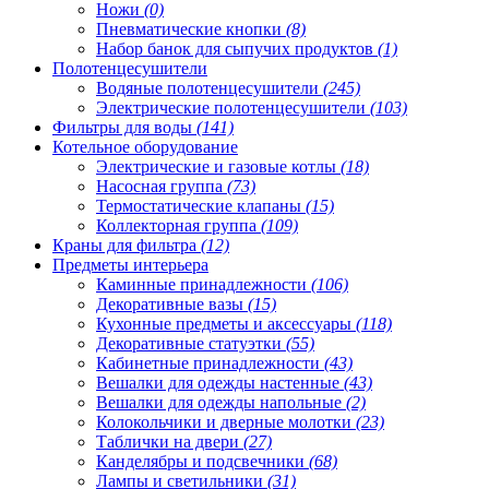
Ножи
(0)
Пневматические кнопки
(8)
Набор банок для сыпучих продуктов
(1)
Полотенцесушители
Водяные полотенцесушители
(245)
Электрические полотенцесушители
(103)
Фильтры для воды
(141)
Котельное оборудование
Электрические и газовые котлы
(18)
Насосная группа
(73)
Термостатические клапаны
(15)
Коллекторная группа
(109)
Краны для фильтра
(12)
Предметы интерьера
Каминные принадлежности
(106)
Декоративные вазы
(15)
Кухонные предметы и аксессуары
(118)
Декоративные статуэтки
(55)
Кабинетные принадлежности
(43)
Вешалки для одежды настенные
(43)
Вешалки для одежды напольные
(2)
Колокольчики и дверные молотки
(23)
Таблички на двери
(27)
Канделябры и подсвечники
(68)
Лампы и светильники
(31)