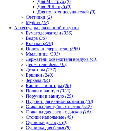
Для МП труб
(0)
Для PPR труб
(0)
Для полотенцесушителей
(0)
Счетчики
(2)
Муфты
(18)
Аксессуары для ванной и кухни
Бумагодержатели
(336)
Ведра
(36)
Крючки
(379)
Полотенцедержатели
(585)
Мыльницы
(301)
Держатели освежителя воздуха
(43)
Держатели фена
(15)
Дозаторы
(177)
Ершики
(240)
Зеркала
(64)
Карнизы и шторы
(26)
Полки в ванную
(323)
Поручни в ванную
(25)
Пуфики для ванной комнаты
(10)
Стаканы для зубных щеток
(252)
Стаканы для ватных дисков
(16)
Стойки напольные
(45)
Сушилки для рук
(0)
Сушилка для белья
(8)