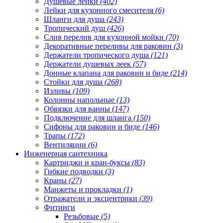
Душевые лейки
(402)
Лейки для кухонного смесителя
(6)
Шланги для душа
(243)
Тропический душ
(426)
Слив перелив для кухонной мойки
(70)
Декоративные переливы для раковин
(3)
Держатели тропического душа
(121)
Держатели душевых леек
(57)
Донные клапана для раковин и биде
(214)
Стойки для душа
(268)
Изливы
(109)
Колонны напольные
(13)
Обвязки для ванны
(147)
Подключение для шланга
(150)
Сифоны для раковин и биде
(146)
Трапы
(172)
Вентиляции
(6)
Инженерная сантехника
Картриджи и кран-буксы
(83)
Гибкие подводки
(3)
Краны
(27)
Манжеты и прокладки
(1)
Отражатели и эксцентрики
(39)
Фитинги
Резьбовые
(5)