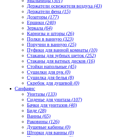
Мыльницы
(301)
Держатели освежителя воздуха
(43)
Держатели фена
(15)
Дозаторы
(177)
Ершики
(240)
Зеркала
(64)
Карнизы и шторы
(26)
Полки в ванную
(323)
Поручни в ванную
(25)
Пуфики для ванной комнаты
(10)
Стаканы для зубных щеток
(252)
Стаканы для ватных дисков
(16)
Стойки напольные
(45)
Сушилки для рук
(0)
Сушилка для белья
(8)
Скребок для душевой
(0)
Санфаянс
Унитазы
(133)
Сиденье для унитаза
(107)
Бачки для унитазов
(40)
Биде
(28)
Ванны
(65)
Раковины
(126)
Душевые кабины
(0)
Шторки для ванны
(0)