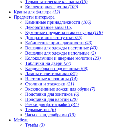
Термостатические клапаны
(15)
Коллекторная группа
(109)
Краны для фильтра
(12)
Предметы интерьера
Каминные принадлежности
(106)
Декоративные вазы
(15)
Кухонные предметы и аксессуары
(118)
Декоративные статуэтки
(55)
Кабинетные принадлежности
(43)
Вешалки для одежды настенные
(43)
Вешалки для одежды напольные
(2)
Колокольчики и дверные молотки
(23)
Таблички на двери
(27)
Канделябры и подсвечники
(68)
Лампы и светильники
(31)
Настенные ключницы
(14)
Столики и этажерки
(21)
Эксклюзивные ложки для обуви
(7)
Подставки для зонтиков
(6)
Подставки для картин
(20)
Рамки для фотографий
(31)
Термометры
(6)
Часы с канделябрами
(10)
Мебель
Тумбы
(3)