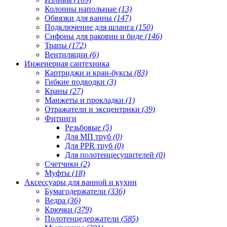
Колонны напольные
(13)
Обвязки для ванны
(147)
Подключение для шланга
(150)
Сифоны для раковин и биде
(146)
Трапы
(172)
Вентиляции
(6)
Инженерная сантехника
Картриджи и кран-буксы
(83)
Гибкие подводки
(3)
Краны
(27)
Манжеты и прокладки
(1)
Отражатели и эксцентрики
(39)
Фитинги
Резьбовые
(5)
Для МП труб
(0)
Для PPR труб
(0)
Для полотенцесушителей
(0)
Счетчики
(2)
Муфты
(18)
Аксессуары для ванной и кухни
Бумагодержатели
(336)
Ведра
(36)
Крючки
(379)
Полотенцедержатели
(585)