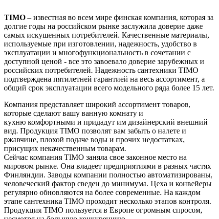
T
IMO
– известная во всем мире финская
компания,
которая з
а
долгие годы на
р
оссийском рынке заслужила доверие даже
самых искушенных потребителей. Качественные материалы,
используемые при изготовлении, надежность, удобство в
эксплуатации и многофункциональность в сочетании с
доступной ценой
-
все это завоевало доверие зарубежных и
российских потребителей. Надежность сантехники TIMO
подтверждена пятилетней гарантией на весь ассортимент, а
общий срок эксплуатации всего модельного ряда более 15 лет.
Компания
представл
яет
широкий ассортимент
товаров
,
которые сделают вашу ванную комнату
и
кухню
комфортн
ыми
и придадут
им
дизайнерский внешний
вид.
Продукция
TIMO позволят вам забыть о налете и
ржавчине, плохой подаче воды и прочих недостатках,
присущих некачественным товарам.
Сейчас компания TIMO заняла свое законное место на
мировом рынке. Он
а
владе
ет
предприятиями в разных частях
Финляндии. Заводы компании полностью автоматизированы,
человеческий фактор сведен до минимума. Цеха и конвейеры
регулярно обновляются на более современные. На каждом
этапе сантехника TIMO проходит несколько этапов контроля.
Продукция TIMO пользуется в Европе огромным спросом,
несмотря на большую конкуренцию.