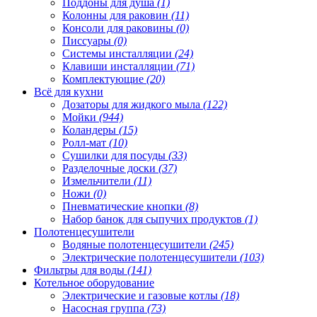
Поддоны для душа
(1)
Колонны для раковин
(11)
Консоли для раковины
(0)
Писсуары
(0)
Системы инсталляции
(24)
Клавиши инсталляции
(71)
Комплектующие
(20)
Всё для кухни
Дозаторы для жидкого мыла
(122)
Мойки
(944)
Коландеры
(15)
Ролл-мат
(10)
Сушилки для посуды
(33)
Разделочные доски
(37)
Измельчители
(11)
Ножи
(0)
Пневматические кнопки
(8)
Набор банок для сыпучих продуктов
(1)
Полотенцесушители
Водяные полотенцесушители
(245)
Электрические полотенцесушители
(103)
Фильтры для воды
(141)
Котельное оборудование
Электрические и газовые котлы
(18)
Насосная группа
(73)