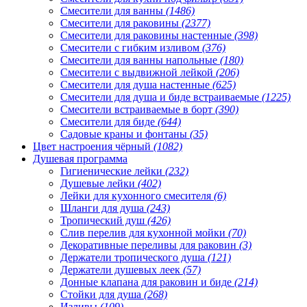
Смесители для ванны
(1486)
Смесители для раковины
(2377)
Смесители для раковины настенные
(398)
Смесители с гибким изливом
(376)
Смесители для ванны напольные
(180)
Смесители с выдвижной лейкой
(206)
Смесители для душа настенные
(625)
Смесители для душа и биде встраиваемые
(1225)
Смесители встраиваемые в борт
(390)
Смесители для биде
(644)
Садовые краны и фонтаны
(35)
Цвет настроения чёрный
(1082)
Душевая программа
Гигиенические лейки
(232)
Душевые лейки
(402)
Лейки для кухонного смесителя
(6)
Шланги для душа
(243)
Тропический душ
(426)
Слив перелив для кухонной мойки
(70)
Декоративные переливы для раковин
(3)
Держатели тропического душа
(121)
Держатели душевых леек
(57)
Донные клапана для раковин и биде
(214)
Стойки для душа
(268)
Изливы
(109)