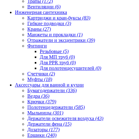
Трапы
(172)
Вентиляции
(6)
Инженерная сантехника
Картриджи и кран-буксы
(83)
Гибкие подводки
(3)
Краны
(27)
Манжеты и прокладки
(1)
Отражатели и эксцентрики
(39)
Фитинги
Резьбовые
(5)
Для МП труб
(0)
Для PPR труб
(0)
Для полотенцесушителей
(0)
Счетчики
(2)
Муфты
(18)
Аксессуары для ванной и кухни
Бумагодержатели
(336)
Ведра
(36)
Крючки
(379)
Полотенцедержатели
(585)
Мыльницы
(301)
Держатели освежителя воздуха
(43)
Держатели фена
(15)
Дозаторы
(177)
Ершики
(240)