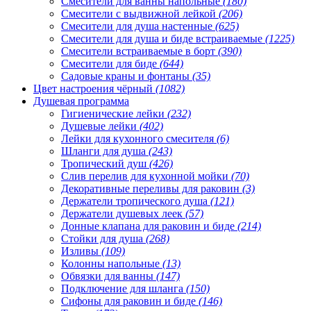
Смесители для ванны напольные
(180)
Смесители с выдвижной лейкой
(206)
Смесители для душа настенные
(625)
Смесители для душа и биде встраиваемые
(1225)
Смесители встраиваемые в борт
(390)
Смесители для биде
(644)
Садовые краны и фонтаны
(35)
Цвет настроения чёрный
(1082)
Душевая программа
Гигиенические лейки
(232)
Душевые лейки
(402)
Лейки для кухонного смесителя
(6)
Шланги для душа
(243)
Тропический душ
(426)
Слив перелив для кухонной мойки
(70)
Декоративные переливы для раковин
(3)
Держатели тропического душа
(121)
Держатели душевых леек
(57)
Донные клапана для раковин и биде
(214)
Стойки для душа
(268)
Изливы
(109)
Колонны напольные
(13)
Обвязки для ванны
(147)
Подключение для шланга
(150)
Сифоны для раковин и биде
(146)