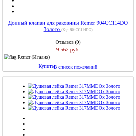
Донный клапан для раковины Remer 904CC114DO
Золото
(Код:
904CC114DO
)
Отзывов (0)
9 562 руб.
Remer (Италия)
Купить
В список пожеланий