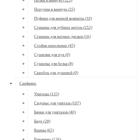
Полки в ванную
(323)
Поручни в ванную
(25)
Пуфики для ванной комнаты
(10)
Стаканы для зубных щеток
(252)
Стаканы для ватных дисков
(16)
Стойки напольные
(45)
Сушилки для рук
(0)
Сушилка для белья
(8)
Скребок для душевой
(0)
Санфаянс
Унитазы
(133)
Сиденье для унитаза
(107)
Бачки для унитазов
(40)
Биде
(28)
Ванны
(65)
Раковины
(126)