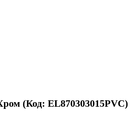
 Хром
(Код:
EL870303015PVC
)