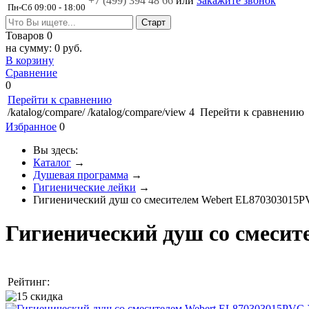
+7 (499)
394 48 66
или
Закажите звонок
Пн-Сб 09:00 - 18:00
Товаров
0
на сумму:
0 руб.
В корзину
Сравнение
0
Перейти к сравнению
/katalog/compare/
/katalog/compare/view
4
Перейти к сравнению
Избранное
0
Вы здесь:
Каталог
→
Душевая программа
→
Гигиенические лейки
→
Гигиенический душ со смесителем Webert EL870303015
Гигиенический душ со смеси
Рейтинг: