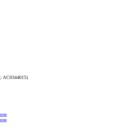
д:
AC0344015
)