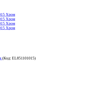
ом
(Код:
EL851101015
)