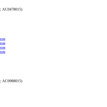
д:
AC0478015
)
д:
AC0988015
)