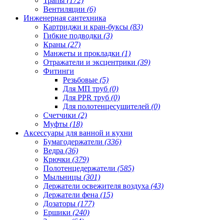
Трапы
(172)
Вентиляции
(6)
Инженерная сантехника
Картриджи и кран-буксы
(83)
Гибкие подводки
(3)
Краны
(27)
Манжеты и прокладки
(1)
Отражатели и эксцентрики
(39)
Фитинги
Резьбовые
(5)
Для МП труб
(0)
Для PPR труб
(0)
Для полотенцесушителей
(0)
Счетчики
(2)
Муфты
(18)
Аксессуары для ванной и кухни
Бумагодержатели
(336)
Ведра
(36)
Крючки
(379)
Полотенцедержатели
(585)
Мыльницы
(301)
Держатели освежителя воздуха
(43)
Держатели фена
(15)
Дозаторы
(177)
Ершики
(240)