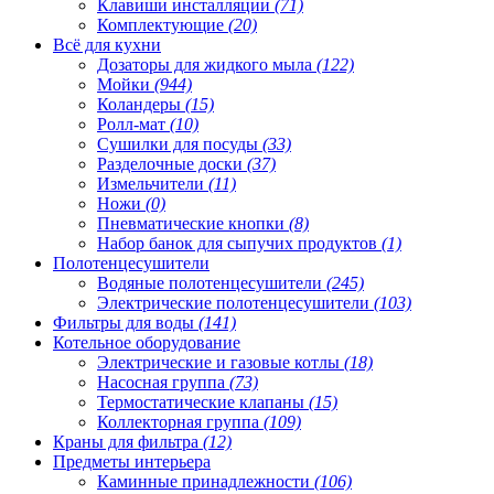
Клавиши инсталляции
(71)
Комплектующие
(20)
Всё для кухни
Дозаторы для жидкого мыла
(122)
Мойки
(944)
Коландеры
(15)
Ролл-мат
(10)
Сушилки для посуды
(33)
Разделочные доски
(37)
Измельчители
(11)
Ножи
(0)
Пневматические кнопки
(8)
Набор банок для сыпучих продуктов
(1)
Полотенцесушители
Водяные полотенцесушители
(245)
Электрические полотенцесушители
(103)
Фильтры для воды
(141)
Котельное оборудование
Электрические и газовые котлы
(18)
Насосная группа
(73)
Термостатические клапаны
(15)
Коллекторная группа
(109)
Краны для фильтра
(12)
Предметы интерьера
Каминные принадлежности
(106)