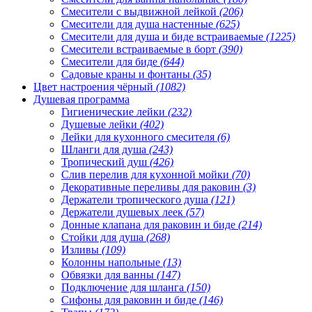
Смесители с выдвижной лейкой
(206)
Смесители для душа настенные
(625)
Смесители для душа и биде встраиваемые
(1225)
Смесители встраиваемые в борт
(390)
Смесители для биде
(644)
Садовые краны и фонтаны
(35)
Цвет настроения чёрный
(1082)
Душевая программа
Гигиенические лейки
(232)
Душевые лейки
(402)
Лейки для кухонного смесителя
(6)
Шланги для душа
(243)
Тропический душ
(426)
Слив перелив для кухонной мойки
(70)
Декоративные переливы для раковин
(3)
Держатели тропического душа
(121)
Держатели душевых леек
(57)
Донные клапана для раковин и биде
(214)
Стойки для душа
(268)
Изливы
(109)
Колонны напольные
(13)
Обвязки для ванны
(147)
Подключение для шланга
(150)
Сифоны для раковин и биде
(146)