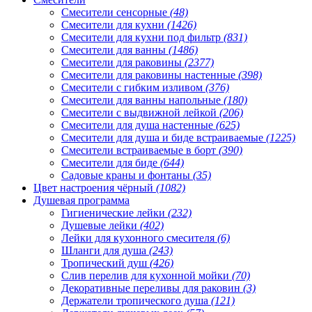
Смесители сенсорные
(48)
Смесители для кухни
(1426)
Смесители для кухни под фильтр
(831)
Смесители для ванны
(1486)
Смесители для раковины
(2377)
Смесители для раковины настенные
(398)
Смесители с гибким изливом
(376)
Смесители для ванны напольные
(180)
Смесители с выдвижной лейкой
(206)
Смесители для душа настенные
(625)
Смесители для душа и биде встраиваемые
(1225)
Смесители встраиваемые в борт
(390)
Смесители для биде
(644)
Садовые краны и фонтаны
(35)
Цвет настроения чёрный
(1082)
Душевая программа
Гигиенические лейки
(232)
Душевые лейки
(402)
Лейки для кухонного смесителя
(6)
Шланги для душа
(243)
Тропический душ
(426)
Слив перелив для кухонной мойки
(70)
Декоративные переливы для раковин
(3)
Держатели тропического душа
(121)