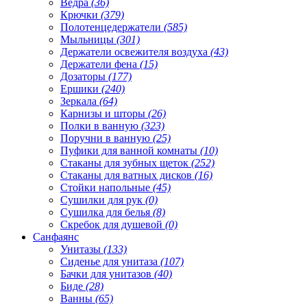
Ведра
(36)
Крючки
(379)
Полотенцедержатели
(585)
Мыльницы
(301)
Держатели освежителя воздуха
(43)
Держатели фена
(15)
Дозаторы
(177)
Ершики
(240)
Зеркала
(64)
Карнизы и шторы
(26)
Полки в ванную
(323)
Поручни в ванную
(25)
Пуфики для ванной комнаты
(10)
Стаканы для зубных щеток
(252)
Стаканы для ватных дисков
(16)
Стойки напольные
(45)
Сушилки для рук
(0)
Сушилка для белья
(8)
Скребок для душевой
(0)
Санфаянс
Унитазы
(133)
Сиденье для унитаза
(107)
Бачки для унитазов
(40)
Биде
(28)
Ванны
(65)