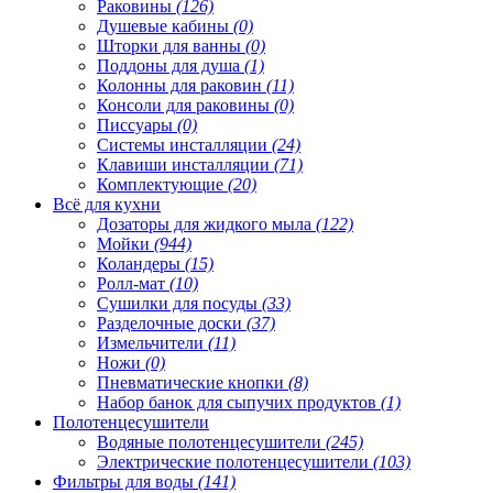
Раковины
(126)
Душевые кабины
(0)
Шторки для ванны
(0)
Поддоны для душа
(1)
Колонны для раковин
(11)
Консоли для раковины
(0)
Писсуары
(0)
Системы инсталляции
(24)
Клавиши инсталляции
(71)
Комплектующие
(20)
Всё для кухни
Дозаторы для жидкого мыла
(122)
Мойки
(944)
Коландеры
(15)
Ролл-мат
(10)
Сушилки для посуды
(33)
Разделочные доски
(37)
Измельчители
(11)
Ножи
(0)
Пневматические кнопки
(8)
Набор банок для сыпучих продуктов
(1)
Полотенцесушители
Водяные полотенцесушители
(245)
Электрические полотенцесушители
(103)
Фильтры для воды
(141)