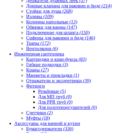
Держатели душевых леек
(57)
Донные клапана для раковин и биде
(214)
Стойки для душа
(268)
Изливы
(109)
Колонны напольные
(13)
Обвязки для ванны
(147)
Подключение для шланга
(150)
Сифоны для раковин и биде
(146)
Трапы
(172)
Вентиляции
(6)
Инженерная сантехника
Картриджи и кран-буксы
(83)
Гибкие подводки
(3)
Краны
(27)
Манжеты и прокладки
(1)
Отражатели и эксцентрики
(39)
Фитинги
Резьбовые
(5)
Для МП труб
(0)
Для PPR труб
(0)
Для полотенцесушителей
(0)
Счетчики
(2)
Муфты
(18)
Аксессуары для ванной и кухни
Бумагодержатели
(336)