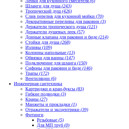
Лейки для кухонного смесителя
(6)
Шланги для душа
(243)
Тропический душ
(426)
Слив перелив для кухонной мойки
(70)
Декоративные переливы для раковин
(3)
Держатели тропического душа
(121)
Держатели душевых леек
(57)
Донные клапана для раковин и биде
(214)
Стойки для душа
(268)
Изливы
(109)
Колонны напольные
(13)
Обвязки для ванны
(147)
Подключение для шланга
(150)
Сифоны для раковин и биде
(146)
Трапы
(172)
Вентиляции
(6)
Инженерная сантехника
Картриджи и кран-буксы
(83)
Гибкие подводки
(3)
Краны
(27)
Манжеты и прокладки
(1)
Отражатели и эксцентрики
(39)
Фитинги
Резьбовые
(5)
Для МП труб
(0)