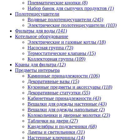
Пневматические кнопки
(8)
Набор банок для сыпучих продуктов
(1)
Полотенцесушители
Водяные полотенцесушители
(245)
Электрические полотенцесушители
(103)
Фильтры для воды
(141)
Котельное оборудование
Электрические и газовые котлы
(18)
Насосная группа
(73)
Термостатические клапаны
(15)
Коллекторная группа
(109)
Краны для фильтра
(12)
Предметы интерьера
Каминные принадлежности
(106)
Декоративные вазы
(15)
Кухонные предметы и аксессуары
(118)
Декоративные статуэтки
(55)
Кабинетные принадлежности
(43)
Вешалки для одежды настенные
(43)
Вешалки для одежды напольные
(2)
Колокольчики и дверные молотки
(23)
Таблички на двери
(27)
Канделябры и подсвечники
(68)
Лампы и светильники
(31)
Настенные ключницы
(14)