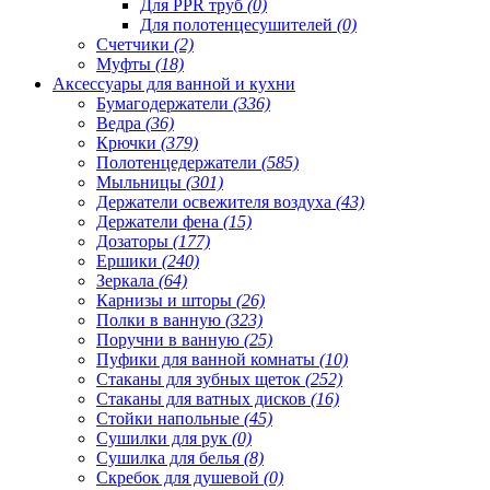
Для PPR труб
(0)
Для полотенцесушителей
(0)
Счетчики
(2)
Муфты
(18)
Аксессуары для ванной и кухни
Бумагодержатели
(336)
Ведра
(36)
Крючки
(379)
Полотенцедержатели
(585)
Мыльницы
(301)
Держатели освежителя воздуха
(43)
Держатели фена
(15)
Дозаторы
(177)
Ершики
(240)
Зеркала
(64)
Карнизы и шторы
(26)
Полки в ванную
(323)
Поручни в ванную
(25)
Пуфики для ванной комнаты
(10)
Стаканы для зубных щеток
(252)
Стаканы для ватных дисков
(16)
Стойки напольные
(45)
Сушилки для рук
(0)
Сушилка для белья
(8)
Скребок для душевой
(0)