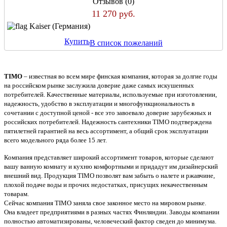
Отзывов (0)
11 270 руб.
Kaiser (Германия)
Купить
В список пожеланий
T
IMO
– известная во всем мире финская
компания,
которая з
а долгие годы
на
р
оссийском рынке заслужила доверие даже самых искушенных
потребителей. Качественные материалы, используемые при изготовлении,
надежность, удобство в эксплуатации и многофункциональность в
сочетании с доступной ценой
-
все это завоевало доверие зарубежных и
российских потребителей. Надежность сантехники TIMO подтверждена
пятилетней гарантией на весь ассортимент, а общий срок эксплуатации
всего модельного ряда более 15 лет.
Компания
представл
яет
широкий ассортимент
товаров
, которые сделают
вашу ванную комнату
и кухню
комфортн
ыми
и придадут
им
дизайнерский
внешний вид.
Продукция
TIMO позволят вам забыть о налете и ржавчине,
плохой подаче воды и прочих недостатках, присущих некачественным
товарам.
Сейчас компания TIMO заняла свое законное место на мировом рынке.
Он
а
владе
ет
предприятиями в разных частях Финляндии. Заводы компании
полностью автоматизированы, человеческий фактор сведен до минимума.