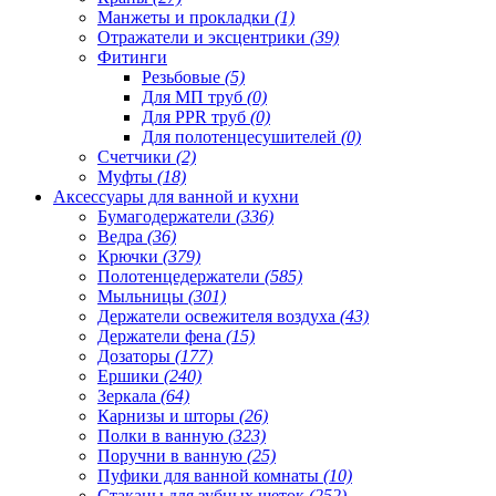
Манжеты и прокладки
(1)
Отражатели и эксцентрики
(39)
Фитинги
Резьбовые
(5)
Для МП труб
(0)
Для PPR труб
(0)
Для полотенцесушителей
(0)
Счетчики
(2)
Муфты
(18)
Аксессуары для ванной и кухни
Бумагодержатели
(336)
Ведра
(36)
Крючки
(379)
Полотенцедержатели
(585)
Мыльницы
(301)
Держатели освежителя воздуха
(43)
Держатели фена
(15)
Дозаторы
(177)
Ершики
(240)
Зеркала
(64)
Карнизы и шторы
(26)
Полки в ванную
(323)
Поручни в ванную
(25)
Пуфики для ванной комнаты
(10)
Стаканы для зубных щеток
(252)