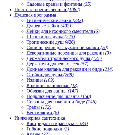
Садовые краны и фонтаны
(35)
Цвет настроения чёрный
(1082)
Душевая программа
Гигиенические лейки
(232)
Душевые лейки
(402)
Лейки для кухонного смесителя
(6)
Шланги для душа
(243)
Тропический душ
(426)
Слив перелив для кухонной мойки
(70)
Декоративные переливы для раковин
(3)
Держатели тропического душа
(121)
Держатели душевых леек
(57)
Донные клапана для раковин и биде
(214)
Стойки для душа
(268)
Изливы
(109)
Колонны напольные
(13)
Обвязки для ванны
(147)
Подключение для шланга
(150)
Сифоны для раковин и биде
(146)
Трапы
(172)
Вентиляции
(6)
Инженерная сантехника
Картриджи и кран-буксы
(83)
Гибкие подводки
(3)
Краны
(27)